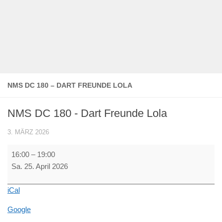
NMS DC 180 – DART FREUNDE LOLA
NMS DC 180 - Dart Freunde Lola
3. MÄRZ 2026
NMS
16:00
–
19:00
DC
Sa. 25. April 2026
180
-
iCal
Dart
Freunde
Google
Lola