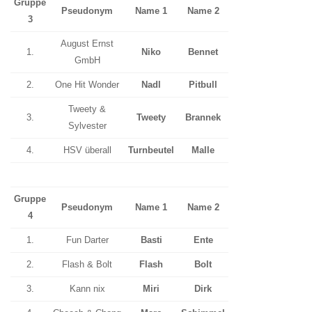
Gruppe
Pseudonym
Name 1
Name 2
3
August Ernst
1.
Niko
Bennet
GmbH
2.
One Hit Wonder
Nadl
Pitbull
Tweety &
3.
Tweety
Brannek
Sylvester
4.
HSV überall
Turnbeutel
Malle
Gruppe
Pseudonym
Name 1
Name 2
4
1.
Fun Darter
Basti
Ente
2.
Flash & Bolt
Flash
Bolt
3.
Kann nix
Miri
Dirk