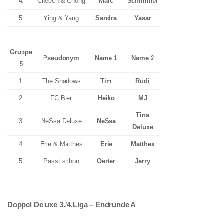
4.
Cheech & Chong
Marc
Schimmel
5.
Ying & Yang
Sandra
Yasar
Gruppe
Pseudonym
Name 1
Name 2
5
1.
The Shadows
Tim
Rudi
2.
FC Bier
Heiko
MJ
Tina
3.
NeSsa Deluxe
NeSsa
Deluxe
4.
Erie & Matthes
Erie
Matthes
5.
Passt schon
Oerter
Jerry
Doppel Deluxe 3./4.Liga – Endrunde A