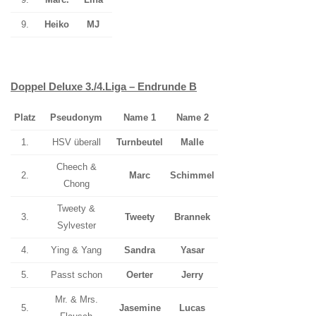
9.
Heiko
MJ
Doppel Deluxe 3./4.Liga – Endrunde B
Platz
Pseudonym
Name 1
Name 2
1.
HSV überall
Turnbeutel
Malle
Cheech &
2.
Marc
Schimmel
Chong
Tweety &
3.
Tweety
Brannek
Sylvester
4.
Ying & Yang
Sandra
Yasar
5.
Passt schon
Oerter
Jerry
Mr. & Mrs.
5.
Jasemine
Lucas