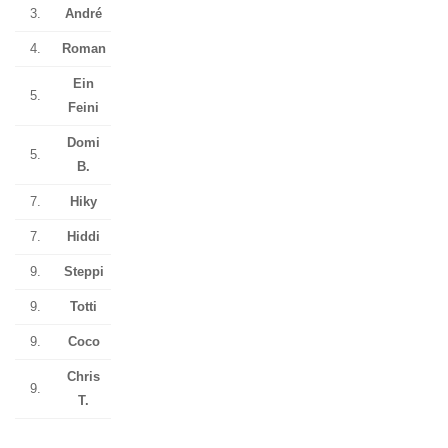
3.
André
4.
Roman
Ein
5.
Feini
Domi
5.
B.
7.
Hiky
7.
Hiddi
9.
Steppi
9.
Totti
9.
Coco
Chris
9.
T.