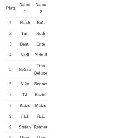
Name
Name
Platz
1
2
1.
Flash
Bolt
2.
Tim
Rudi
3.
Basti
Ente
4.
Nadl
Pitbull
Tina
5.
NeSsa
Deluxe
5.
Niko
Bennet
7.
TJ
Raziel
7.
Katze
Matze
9.
FL1
FL1.
9.
Stefan
Reimer
9.
Marc.
Lina