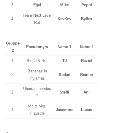
3.
Egal
Mike
Peppi
Team Next Level
4.
KevKev
Byörn
Rot
Gruppe
Pseudonym
Name 1
Name 2
2
1.
Blond & Rot
TJ
Raziel
Bananas in
2.
Stefan
Reimer
Pyjamas
Überraschendes
2.
Steffi
Ani
?
Mr. & Mrs.
4.
Jasemine
Lucas
Flausch