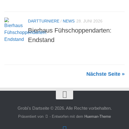
DARTTURNIERE
/
NEWS
28. JUNI 2026
Bierhaus Fühschoppendarten:
Endstand
Nächste Seite »
Grobi's Dartseite © 2026. Alle Rechte vorbehalten.
Präsentiert von
- Entworfen mit dem
Hueman-Theme