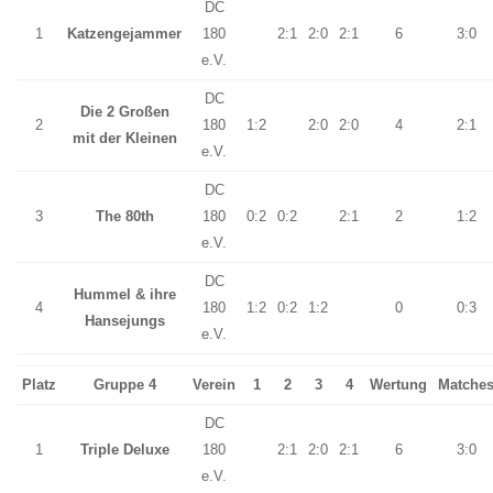
DC
1
Katzengejammer
180
2:1
2:0
2:1
6
3:0
e.V.
DC
Die 2 Großen
2
180
1:2
2:0
2:0
4
2:1
mit der Kleinen
e.V.
DC
3
The 80th
180
0:2
0:2
2:1
2
1:2
e.V.
DC
Hummel & ihre
4
180
1:2
0:2
1:2
0
0:3
Hansejungs
e.V.
Platz
Gruppe 4
Verein
1
2
3
4
Wertung
Matche
DC
1
Triple Deluxe
180
2:1
2:0
2:1
6
3:0
e.V.