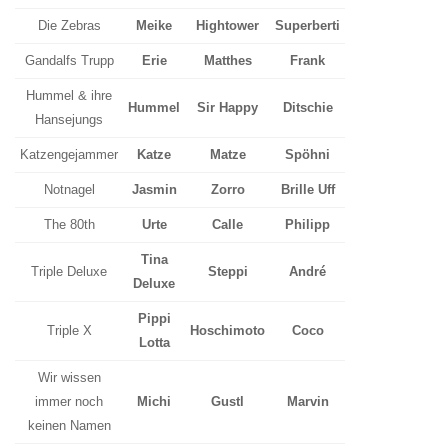
Die Zebras
Meike
Hightower
Superberti
Gandalfs Trupp
Erie
Matthes
Frank
Hummel & ihre
Hummel
Sir Happy
Ditschie
Hansejungs
Katzengejammer
Katze
Matze
Spöhni
Notnagel
Jasmin
Zorro
Brille Uff
The 80th
Urte
Calle
Philipp
Tina
Triple Deluxe
Steppi
André
Deluxe
Pippi
Triple X
Hoschimoto
Coco
Lotta
Wir wissen
immer noch
Michi
Gustl
Marvin
keinen Namen