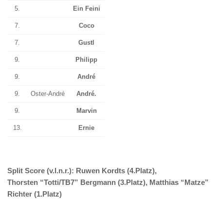
5.
Ein Feini
7.
Coco
7.
Gustl
9.
Philipp
9.
André
9.
Oster-André
André.
9.
Marvin
13.
Ernie
Split Score (v.l.n.r.): Ruwen Kordts (4.Platz),
Thorsten “Totti/TB7” Bergmann (3.Platz), Matthias “Matze”
Richter (1.Platz)