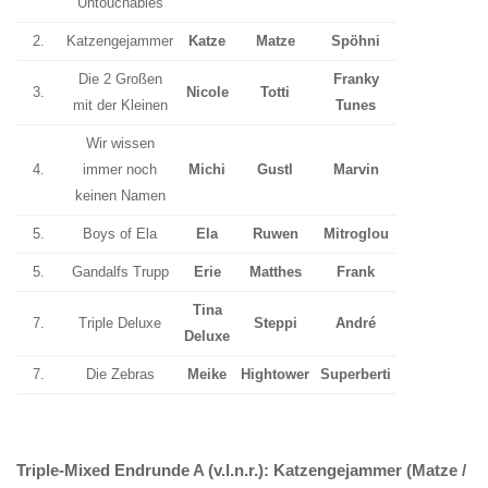
Untouchables
2.
Katzengejammer
Katze
Matze
Spöhni
Die 2 Großen
Franky
3.
Nicole
Totti
mit der Kleinen
Tunes
Wir wissen
4.
immer noch
Michi
Gustl
Marvin
keinen Namen
5.
Boys of Ela
Ela
Ruwen
Mitroglou
5.
Gandalfs Trupp
Erie
Matthes
Frank
Tina
7.
Triple Deluxe
Steppi
André
Deluxe
7.
Die Zebras
Meike
Hightower
Superberti
Triple-Mixed Endrunde A (v.l.n.r.): Katzengejammer (Matze /