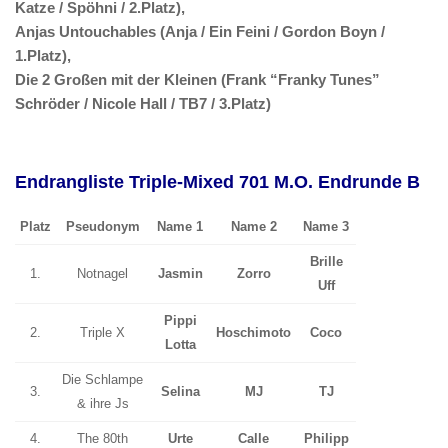
Katze / Spöhni / 2.Platz),
Anjas Untouchables (Anja / Ein Feini / Gordon Boyn /
1.Platz),
Die 2 Großen mit der Kleinen (Frank “Franky Tunes”
Schröder / Nicole Hall / TB7 / 3.Platz)
Endrangliste Triple-Mixed 701 M.O. Endrunde B
Platz
Pseudonym
Name 1
Name 2
Name 3
Brille
1.
Notnagel
Jasmin
Zorro
Uff
Pippi
2.
Triple X
Hoschimoto
Coco
Lotta
Die Schlampe
3.
Selina
MJ
TJ
& ihre Js
4.
The 80th
Urte
Calle
Philipp