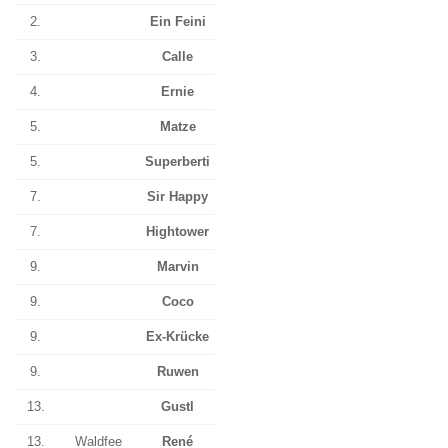
2.
Ein Feini
3.
Calle
4.
Ernie
5.
Matze
5.
Superberti
7.
Sir Happy
7.
Hightower
9.
Marvin
9.
Coco
9.
Ex-Krücke
9.
Ruwen
13.
Gustl
13.
Waldfee
René