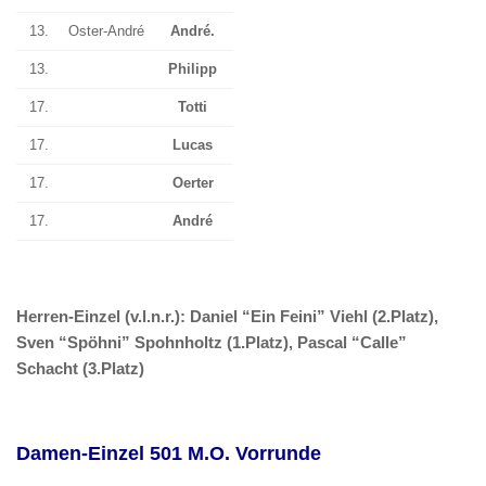
13.
Oster-André
André.
13.
Philipp
17.
Totti
17.
Lucas
17.
Oerter
17.
André
Herren-Einzel (v.l.n.r.): Daniel “Ein Feini” Viehl (2.Platz),
Sven “Spöhni” Spohnholtz (1.Platz), Pascal “Calle”
Schacht (3.Platz)
Damen-Einzel 501 M.O. Vorrunde