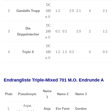
DC
2
Gandalfs Trupp
180
1:2
2:0
2:1
4
2:1
e.V.
DC
Die
3
180
0:2
0:2
2:0
2
1:2
Doppelstecher
e.V.
DC
4
Triple X
180
1:2
1:2
0:2
0
0:3
e.V.
Endrangliste Triple-Mixed 701 M.O. Endrunde A
Name
Platz
Pseudonym
Name 2
Name 3
1
Anjas
1.
Anja
Ein Feini
Gordon