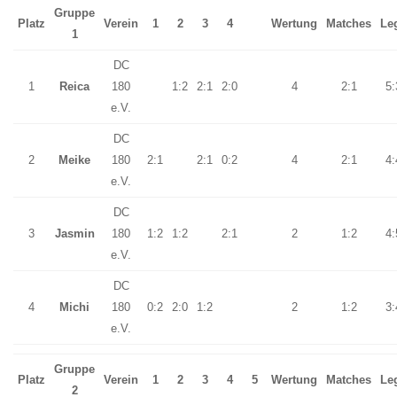
Gruppe
Platz
Verein
1
2
3
4
Wertung
Matches
Le
1
DC
1
Reica
180
1:2
2:1
2:0
4
2:1
5:
e.V.
DC
2
Meike
180
2:1
2:1
0:2
4
2:1
4:
e.V.
DC
3
Jasmin
180
1:2
1:2
2:1
2
1:2
4:
e.V.
DC
4
Michi
180
0:2
2:0
1:2
2
1:2
3:
e.V.
Gruppe
Platz
Verein
1
2
3
4
5
Wertung
Matches
Le
2