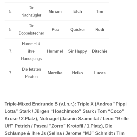
Die
5.
Miriam
Elch
Tim
Nachzügler
Die
5.
Pea
Quicker
Rudi
Doppelstecher
Hummel &
7.
ihre
Hummel
Sir Happy
Ditschie
Hansejungs
Die letzten
7.
Mareike
Heiko
Lucas
Piraten
Triple-Mixed Endrunde B (v.l.n.r.): Triple X (Andrea “Pippi
Lotta” Stark / Jürgen “Hoschimoto” Stark / Tom “Coco”
Kruse / 2.Platz), Notnagel (Jasmin Szameitat / Leon “Brille
Uff” Petrich / Pascal “Zorro” Krotofil / 1.Platz), Die
Schlampe & ihre Js (Selina / Jerome “MJ” Schmidt / Tim