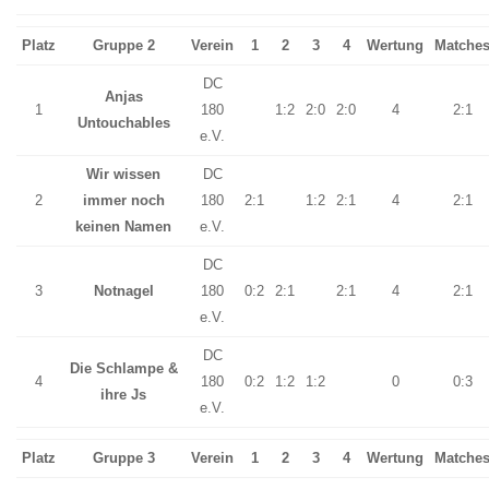
Platz
Gruppe 2
Verein
1
2
3
4
Wertung
Matche
DC
Anjas
1
180
1:2
2:0
2:0
4
2:1
Untouchables
e.V.
Wir wissen
DC
2
immer noch
180
2:1
1:2
2:1
4
2:1
keinen Namen
e.V.
DC
3
Notnagel
180
0:2
2:1
2:1
4
2:1
e.V.
DC
Die Schlampe &
4
180
0:2
1:2
1:2
0
0:3
ihre Js
e.V.
Platz
Gruppe 3
Verein
1
2
3
4
Wertung
Matche