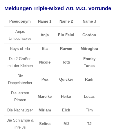
Meldungen Triple-Mixed 701 M.O. Vorrunde
Pseudonym
Name 1
Name 2
Name 3
Anjas
Anja
Ein Feini
Gordon
Untouchables
Boys of Ela
Ela
Ruwen
Mitroglou
Die 2 Großen
Franky
Nicole
Totti
mit der Kleinen
Tunes
Die
Pea
Quicker
Rudi
Doppelstecher
Die letzten
Mareike
Heiko
Lucas
Piraten
Die Nachzügler
Miriam
Elch
Tim
Die Schlampe &
Selina
MJ
TJ
ihre Js