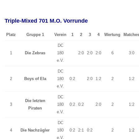
Triple-Mixed 701 M.O. Vorrunde
Platz
Gruppe 1
Verein
1
2
3
4
Wertung
Matche
DC
1
Die Zebras
180
2:0
2:0
2:0
6
3:0
e.V.
DC
2
Boys of Ela
180
0:2
2:0
1:2
2
1:2
e.V.
DC
Die letzten
3
180
0:2
0:2
2:0
2
1:2
Piraten
e.V.
DC
4
Die Nachzügler
180
0:2
2:1
0:2
2
1:2
e.V.