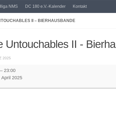
dliga NMS
DC 180 e.V.-Kalender
Kontakt
NTOUCHABLES II – BIERHAUSBANDE
 Untouchables II - Bier
Z 2025
–
23:00
hables
. April 2025
usbande