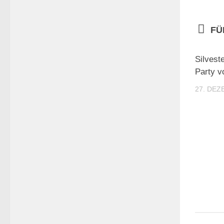
FÜ
Silvest
Party v
27. DEZ