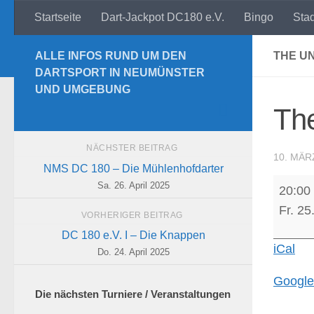
Startseite
Dart-Jackpot DC180 e.V.
Bingo
Sta
Zum Inhalt springen
ALLE INFOS RUND UM DEN
THE U
DARTSPORT IN NEUMÜNSTER
UND UMGEBUNG
The
NÄCHSTER BEITRAG
10. MÄR
NMS DC 180 – Die Mühlenhofdarter
The
Sa. 26. April 2025
20:00
Untouc
Fr. 25
VORHERIGER BEITRAG
II
DC 180 e.V. I – Die Knappen
-
iCal
Do. 24. April 2025
Bierha
Google
Die nächsten Turniere / Veranstaltungen