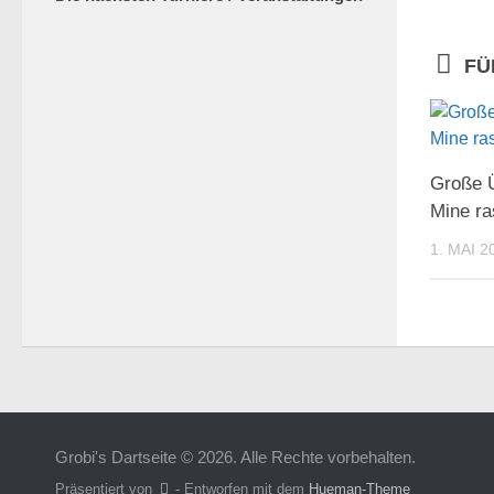
FÜ
Große Ü
Mine ra
1. MAI 2
Grobi's Dartseite © 2026. Alle Rechte vorbehalten.
Präsentiert von
- Entworfen mit dem
Hueman-Theme