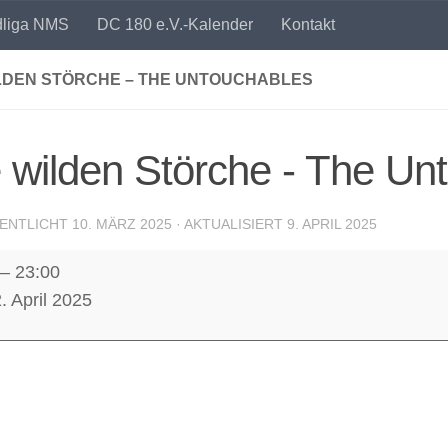
dliga NMS
DC 180 e.V.-Kalender
Kontakt
ILDEN STÖRCHE – THE UNTOUCHABLES
 wilden Störche - The Un
ENTLICHT
10. MÄRZ 2025
· AKTUALISIERT
9. APRIL 2025
–
23:00
. April 2025
e
hables