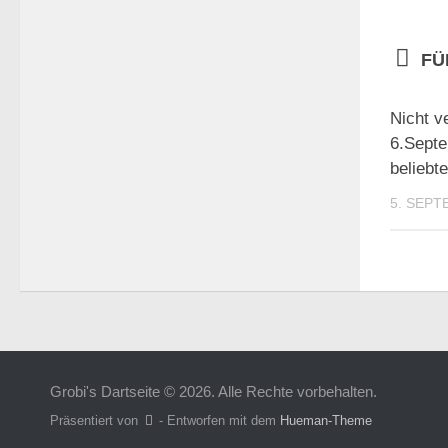
FÜ
Nicht v
6.Septe
beliebt
5. SEPT
Grobi's Dartseite © 2026. Alle Rechte vorbehalten.
Präsentiert von
- Entworfen mit dem
Hueman-Theme