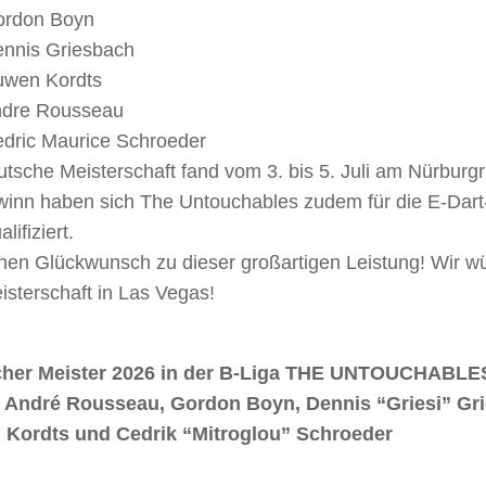
rdon Boyn
nnis Griesbach
wen Kordts
dre Rousseau
dric Maurice Schroeder
tsche Meisterschaft fand vom 3. bis 5. Juli am Nürburgri
ewinn haben sich The Untouchables zudem für die E-Dar
lifiziert.
hen Glückwunsch zu dieser großartigen Leistung! Wir wü
sterschaft in Las Vegas!
cher Meister 2026 in der B-Liga THE UNTOUCHABLE
r.: André Rousseau, Gordon Boyn, Dennis “Griesi” Gr
 Kordts
und Cedrik “Mitroglou” Schroeder