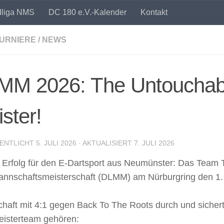
dliga NMS
DC 180 e.V.-Kalender
Kontakt
URNIERE
/
NEWS
MM 2026: The Untouchabl
ster!
ENTLICHT
5. JULI 2026
· AKTUALISIERT
7. JULI 2026
 Erfolg für den E-Dartsport aus Neumünster: Das Team 
nnschaftsmeisterschaft (DLMM) am Nürburgring den 1. Pla
aft mit 4:1 gegen Back To The Roots durch und sicherte
isterteam gehören: