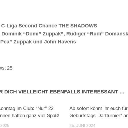
z C-Liga Second Chance
THE SHADOWS
r.: Dominik “Domi” Zuppak”, Rüdiger “Rudi” Domansk
“Pea” Zuppak und John Havens
ws:
25
R DICH VIELLEICHT EBENFALLS INTERESSANT …
sonntag im Club: “Nur” 22
Ab sofort könnt ihr euch für
innen hatten ganz viel Spaß!
Geburtstags-Dartturnier” 
 2025
25. JUNI 2024