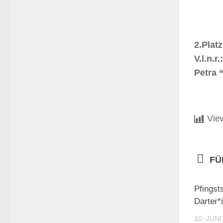
2.Plat
V.l.n.
Petra 
Vie
FÜ
Pfingst
Darter*
10. JUNI