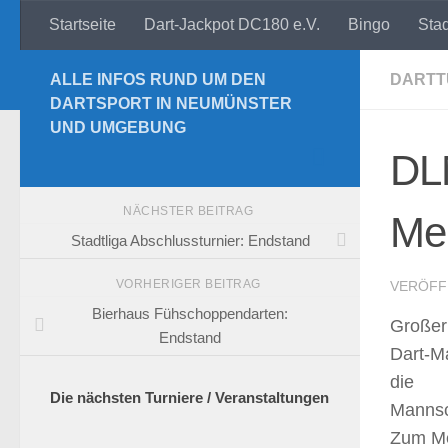
Startseite
Dart-Jackpot DC180 e.V.
Bingo
Sta
Zum Inhalt springen
ALLE INFOS RUND UM DEN
DARTT
DARTSPORT IN NEUMÜNSTER
UND UMGEBUNG
DL
NÄCHSTER BEITRAG
Mei
Stadtliga Abschlussturnier: Endstand
VORHERIGER BEITRAG
VERÖFF
Bierhaus Fühschoppendarten:
Großer
Endstand
Dart-Ma
die
Die nächsten Turniere / Veranstaltungen
Mannsch
Zum Me