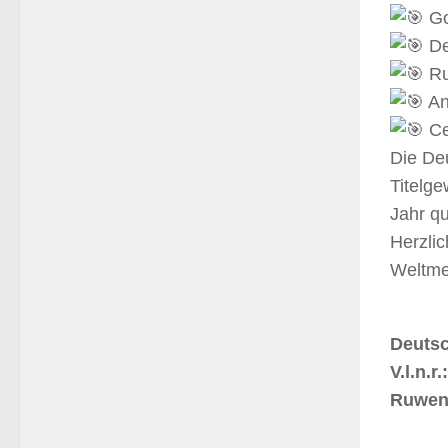
Go
De
Ru
An
Ce
Die Deu
Titelg
Jahr qua
Herzlic
Weltmei
Deuts
V.l.n.
Ruwen