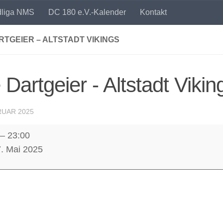
dliga NMS
DC 180 e.V.-Kalender
Kontakt
RTGEIER – ALTSTADT VIKINGS
 Dartgeier - Altstadt Vikin
RUAR 2025
–
23:00
er
7. Mai 2025
t