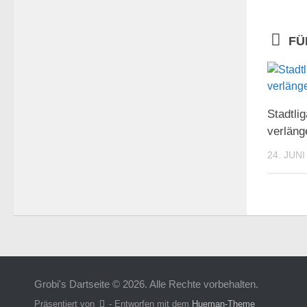
FÜ
Stadtli
verläng
24. JUNI
Grobi's Dartseite © 2026. Alle Rechte vorbehalten.
Präsentiert von
- Entworfen mit dem
Hueman-Theme