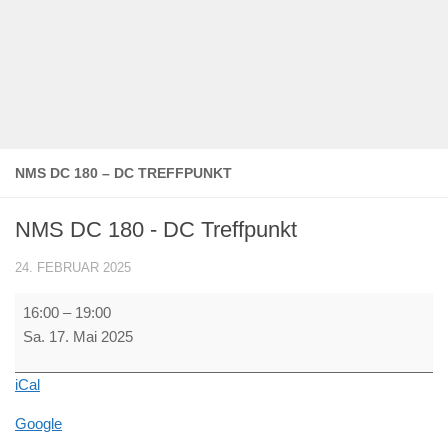
NMS DC 180 – DC TREFFPUNKT
NMS DC 180 - DC Treffpunkt
24. FEBRUAR 2025
NMS
16:00
–
19:00
DC
Sa. 17. Mai 2025
180
-
iCal
DC
Treffpunkt
Google