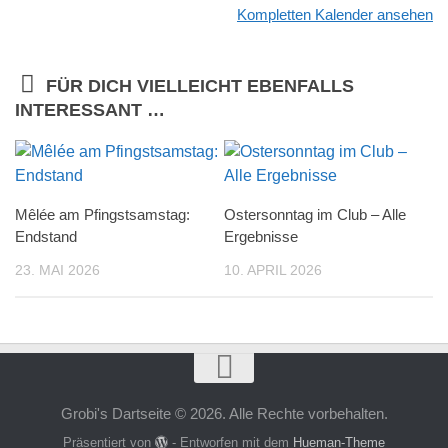
Kompletten Kalender ansehen
FÜR DICH VIELLEICHT EBENFALLS
INTERESSANT …
Mêlée am Pfingstsamstag:
Ostersonntag im Club – Alle
Endstand
Ergebnisse
23. MAI 2026
10. APRIL 2026
Grobi's Dartseite © 2026. Alle Rechte vorbehalten.
Präsentiert von
- Entworfen mit dem
Hueman-Theme