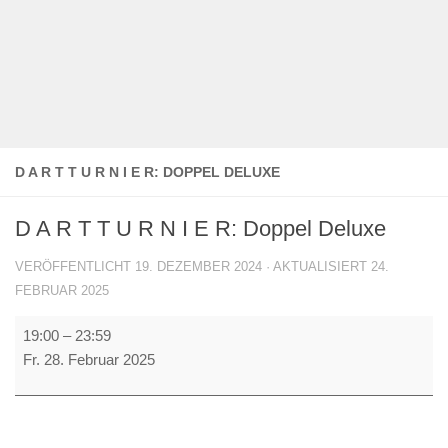
D A R T T U R N I E R: DOPPEL DELUXE
D A R T T U R N I E R: Doppel Deluxe
VERÖFFENTLICHT
19. DEZEMBER 2024
· AKTUALISIERT
24.
FEBRUAR 2025
D
19:00
–
23:59
A
Fr. 28. Februar 2025
R
T
T
U