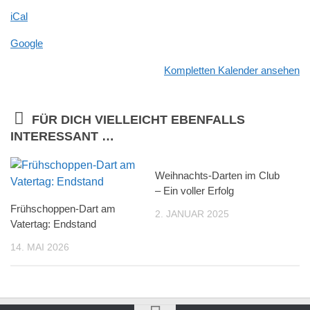
R
iCal
N
Google
I
E
Kompletten Kalender ansehen
R:
Doppel
Deluxe
FÜR DICH VIELLEICHT EBENFALLS
INTERESSANT …
Weihnachts-Darten im Club
– Ein voller Erfolg
Frühschoppen-Dart am
2. JANUAR 2025
Vatertag: Endstand
14. MAI 2026