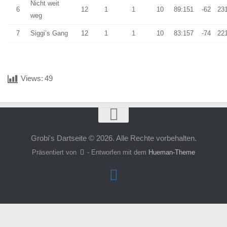
Nicht weit
6
12
1
1
10
89:151
-62
23
weg
7
Siggi’s Gang
12
1
1
10
83:157
-74
22
Views:
49
Grobi's Dartseite © 2026. Alle Rechte vorbehalten.
Präsentiert von
- Entworfen mit dem
Hueman-Theme