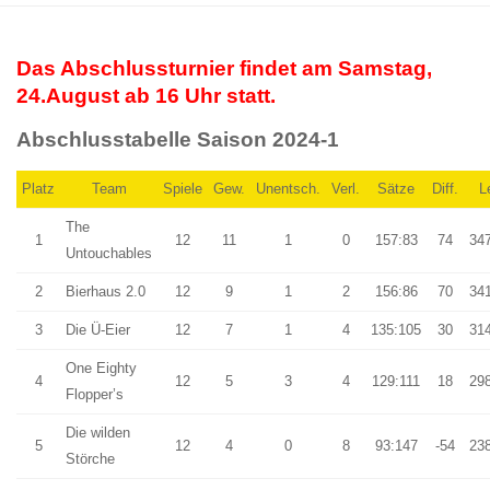
Das Abschlussturnier findet am Samstag,
24.August ab 16 Uhr statt.
Abschlusstabelle Saison 2024-1
Platz
Team
Spiele
Gew.
Unentsch.
Verl.
Sätze
Diff.
L
The
1
12
11
1
0
157:83
74
34
Untouchables
2
Bierhaus 2.0
12
9
1
2
156:86
70
34
3
Die Ü-Eier
12
7
1
4
135:105
30
31
One Eighty
4
12
5
3
4
129:111
18
29
Flopper’s
Die wilden
5
12
4
0
8
93:147
-54
23
Störche