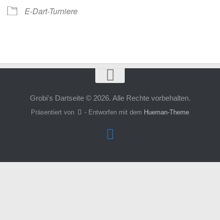
E-Dart-Turniere
Grobi's Dartseite © 2026. Alle Rechte vorbehalten.
Präsentiert von
- Entworfen mit dem
Hueman-Theme