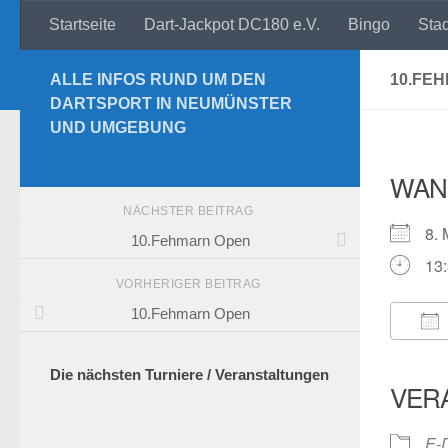
Startseite
Dart-Jackpot DC180 e.V.
Bingo
Sta
Zum Inhalt springen
ALLE INFOS RUND UM DEN
10.FE
DARTSPORT IN NEUMÜNSTER
UND UMGEBUNG
WAN
NÄCHSTER BEITRAG
8.
10.Fehmarn Open
13:
VORHERIGER BEITRAG
10.Fehmarn Open
ICS
Die nächsten Turniere / Veranstaltungen
VER
E-D