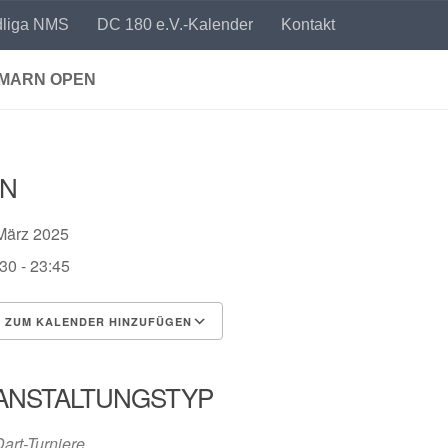
dliga NMS
DC 180 e.V.-Kalender
Kontakt
HMARN OPEN
N
 März 2025
30 - 23:45
ZUM KALENDER HINZUFÜGEN
 herunterladen
Google Kalender
iCalendar
Office 365
Outlook Live
ANSTALTUNGSTYP
art-Turniere