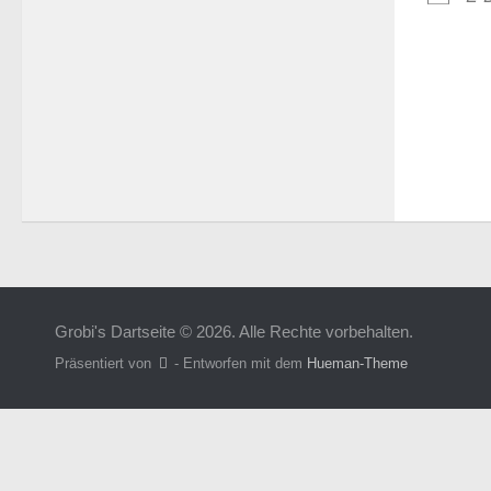
Grobi's Dartseite © 2026. Alle Rechte vorbehalten.
Präsentiert von
- Entworfen mit dem
Hueman-Theme