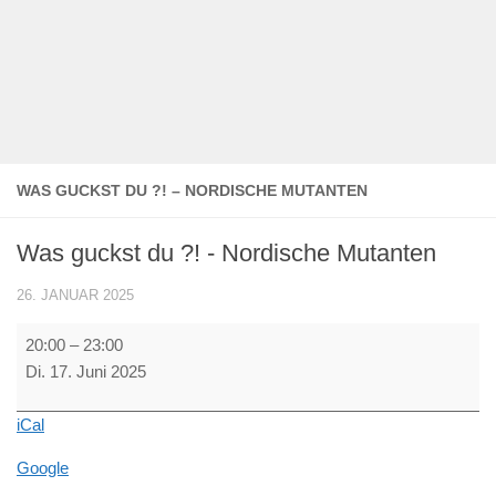
WAS GUCKST DU ?! – NORDISCHE MUTANTEN
Was guckst du ?! - Nordische Mutanten
26. JANUAR 2025
Was
20:00
–
23:00
guckst
Di. 17. Juni 2025
du
?!
iCal
-
Nordische
Google
Mutanten