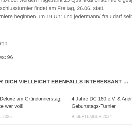
 24.06. werden insgesamt 25 Qualifikationsturniere gesp
chlussturnier findet am Freitag, 26.06. statt.
rniere beginnen um 19 Uhr und jedermann/-frau darf sel
robi
ws:
96
R DICH VIELLEICHT EBENFALLS INTERESSANT …
 Deluxe am Gründonnerstag:
4 Jahre DC 180 e.V. & And
te war voll!
Geburtstags-Turnier
L 2025
9. SEPTEMBER 2024