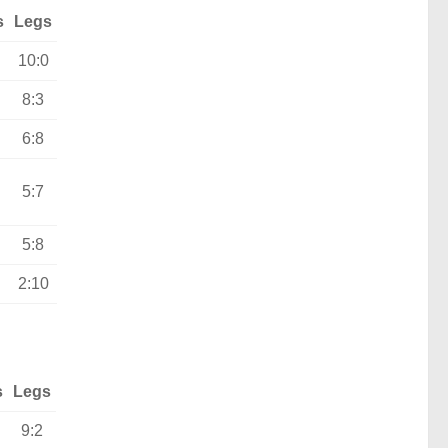
s
Legs
10:0
8:3
6:8
5:7
5:8
2:10
s
Legs
9:2