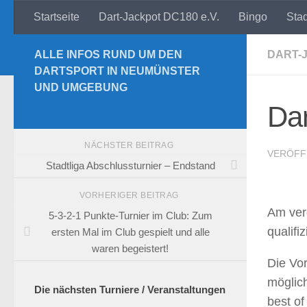
Startseite
Dart-Jackpot DC180 e.V.
Bingo
Sta
Zum Inhalt springen
ALLE INFOS RUND UM DEN
DART-J
DARTSPORT IN NEUMÜNSTER
UND UMGEBUNG
Dar
NÄCHSTER BEITRAG
VERÖFF
Stadtliga Abschlussturnier – Endstand
VORHERIGER BEITRAG
Am verg
5-3-2-1 Punkte-Turnier im Club: Zum
qualifi
ersten Mal im Club gespielt und alle
waren begeistert!
Die Vo
möglich
Die nächsten Turniere / Veranstaltungen
best o