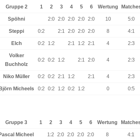
Gruppe 2
1
2
3
4
5
6
Wertung
Matche
Spöhni
2:0
2:0
2:0
2:0
2:0
10
5:0
Steppi
0:2
2:1
2:0
2:0
2:0
8
4:1
Elch
0:2
1:2
2:1
1:2
2:1
4
2:3
Volker
0:2
0:2
1:2
2:1
2:0
4
2:3
Buchholz
Niko Müller
0:2
0:2
2:1
1:2
2:1
4
2:3
Björn Micheels
0:2
0:2
1:2
0:2
1:2
0
0:5
Gruppe 3
1
2
3
4
5
6
Wertung
Matche
Pascal Micheel
1:2
2:0
2:0
2:0
2:0
8
4:1