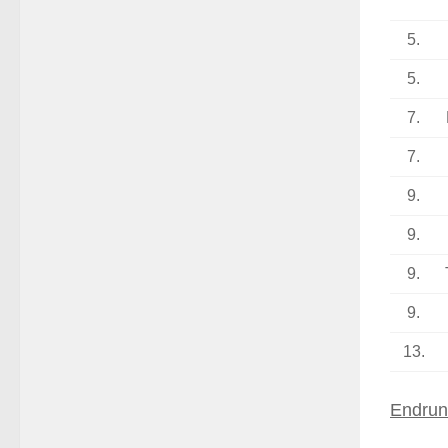
5.
5.
7.
7.
9.
9.
9.
9.
13.
Endrun