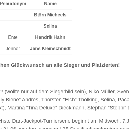
Pseudonym
Name
Björn Micheels
Selina
Ente
Hendrik Hahn
Jenner
Jens Kleinschmidt
chen Glückwunsch an alle Sieger und Platzierten!
.: ? (wollte nur auf dem Siegerbild sein), Niko Müller, S
lly Biene” Andres, Thorsten “Elch” Thölking, Selina, Pa
kt), Martina “Tina Deluxe” Dieckmann, Stephan “Steppi”
hste Dart-Jackpot-Turnierserie beginnt am Mittwoch, 7.