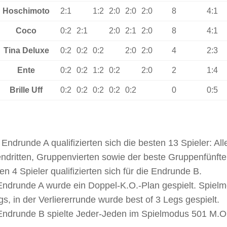
Hoschimoto
2:1
1:2
2:0
2:0
2:0
8
4:1
Coco
0:2
2:1
2:0
2:1
2:0
8
4:1
Tina Deluxe
0:2
0:2
0:2
2:0
2:0
4
2:3
Ente
0:2
0:2
1:2
0:2
2:0
2
1:4
Brille Uff
0:2
0:2
0:2
0:2
0:2
0
0:5
 Endrunde A qualifizierten sich die besten 13 Spieler: A
dritten, Gruppenvierten sowie der beste Gruppenfünfte. 
hen 4 Spieler qualifizierten sich für die Endrunde B.
 Endrunde A wurde ein Doppel-K.O.-Plan gespielt. Spie
gs, in der Verliererrunde wurde best of 3 Legs gespielt.
 Endrunde B spielte Jeder-Jeden im Spielmodus 501 M.O.