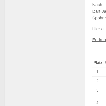
Nach t
Dart-Ja
Spohnh
Hier al
Endrun
Platz
1.
2.
3.
4.