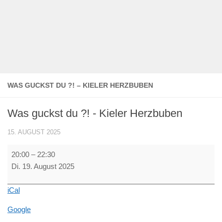
WAS GUCKST DU ?! – KIELER HERZBUBEN
Was guckst du ?! - Kieler Herzbuben
15. AUGUST 2025
Was
20:00
–
22:30
guckst
Di. 19. August 2025
du
?!
iCal
-
Kieler
Google
Herzbuben