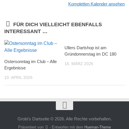
Kompletten Kalender ansehen
FÜR DICH VIELLEICHT EBENFALLS
INTERESSANT …
Ullers Dartshop ist am
Gründonnerstag im DC 180
Ostersonntag im Club – Alle
16. MÄRZ 2026
Ergebnisse
10. APRIL 2026
Grobi's Dartseite © 2026. Alle Rechte vorbehalten.
Präsentiert von
- Entworfen mit dem
Hueman-Theme