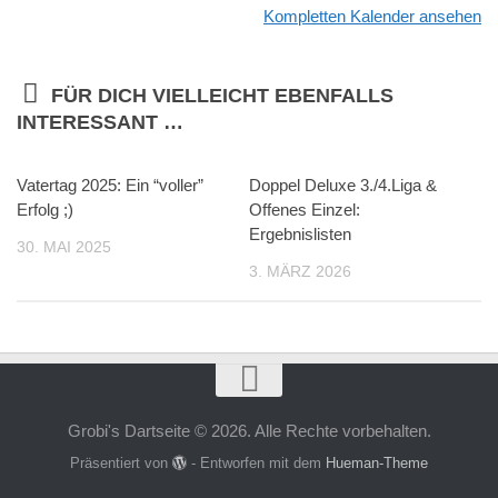
Kompletten Kalender ansehen
FÜR DICH VIELLEICHT EBENFALLS
INTERESSANT …
Vatertag 2025: Ein “voller”
Doppel Deluxe 3./4.Liga &
Erfolg ;)
Offenes Einzel:
Ergebnislisten
30. MAI 2025
3. MÄRZ 2026
Grobi's Dartseite © 2026. Alle Rechte vorbehalten.
Präsentiert von
- Entworfen mit dem
Hueman-Theme