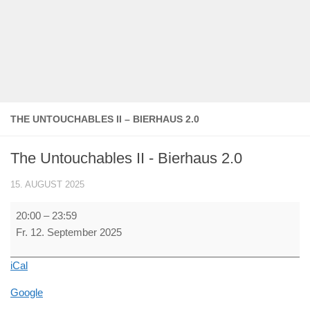
THE UNTOUCHABLES II – BIERHAUS 2.0
The Untouchables II - Bierhaus 2.0
15. AUGUST 2025
The
20:00
–
23:59
Untouchables
Fr. 12. September 2025
II
-
iCal
Bierhaus
2.0
Google