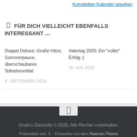
Kompletten Kalender ansehen
FÜR DICH VIELLEICHT EBENFALLS
INTERESSANT …
Doppel Deluxe: Große Hitze,
Vatertag 2025: Ein “voller”
Sommerpause,
Erfolg ;)
überschaubares
30. MAI 2025
Teilnehmerfeld
9. SEPTEMBER 2024
Grobi's Dartseite © 2026. Alle Rechte vorbehalten.
Präsentiert von
- Entworfen mit dem
Hueman-Theme