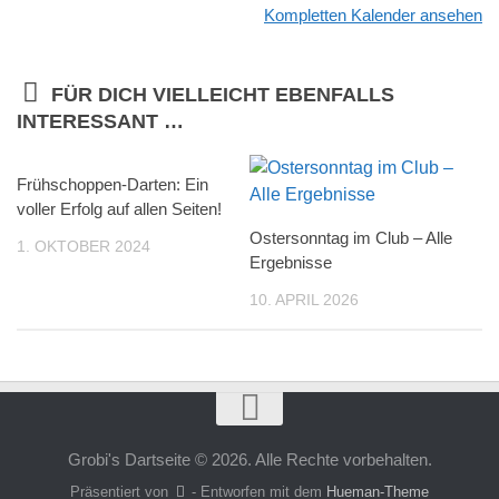
Kompletten Kalender ansehen
FÜR DICH VIELLEICHT EBENFALLS
INTERESSANT …
Frühschoppen-Darten: Ein
voller Erfolg auf allen Seiten!
Ostersonntag im Club – Alle
1. OKTOBER 2024
Ergebnisse
10. APRIL 2026
Grobi's Dartseite © 2026. Alle Rechte vorbehalten.
Präsentiert von
- Entworfen mit dem
Hueman-Theme