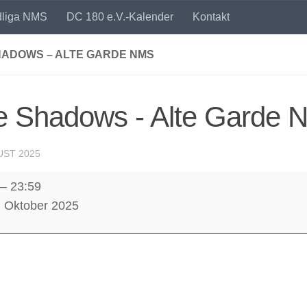
dliga NMS
DC 180 e.V.-Kalender
Kontakt
HADOWS – ALTE GARDE NMS
e Shadows - Alte Garde
UST 2025
–
23:59
ws
. Oktober 2025