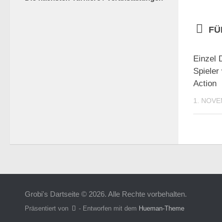
FÜ
Einzel 
Spieler
Action
1. NOVE
Grobi's Dartseite © 2026. Alle Rechte vorbehalten.
Präsentiert von
- Entworfen mit dem
Hueman-Theme