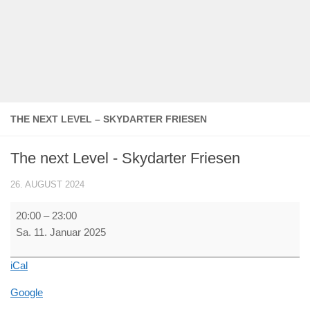
THE NEXT LEVEL – SKYDARTER FRIESEN
The next Level - Skydarter Friesen
26. AUGUST 2024
The
20:00
–
23:00
next
Sa. 11. Januar 2025
Level
-
iCal
Skydarter
Friesen
Google