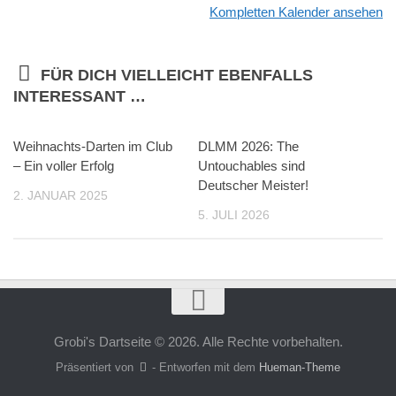
Kompletten Kalender ansehen
FÜR DICH VIELLEICHT EBENFALLS
INTERESSANT …
Weihnachts-Darten im Club
DLMM 2026: The
– Ein voller Erfolg
Untouchables sind
Deutscher Meister!
2. JANUAR 2025
5. JULI 2026
Grobi's Dartseite © 2026. Alle Rechte vorbehalten.
Präsentiert von
- Entworfen mit dem
Hueman-Theme