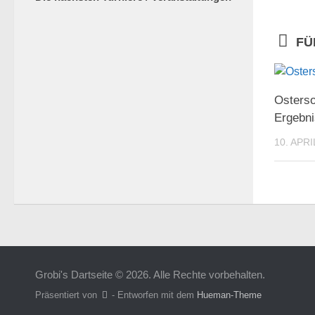
FÜ
Osterso
Ergebn
10. APRI
Grobi's Dartseite © 2026. Alle Rechte vorbehalten.
Präsentiert von
- Entworfen mit dem
Hueman-Theme