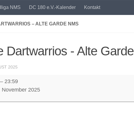
dliga NMS
DC 180 e.V.-Kalender
Kontakt
ARTWARRIOS – ALTE GARDE NMS
 Dartwarrios - Alte Gar
UST 2025
–
23:59
rios
4. November 2025