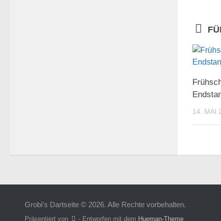
FÜ
Frühsch
Endsta
14. MAI 
Grobi's Dartseite © 2026. Alle Rechte vorbehalten.
Präsentiert von
- Entworfen mit dem
Hueman-Theme