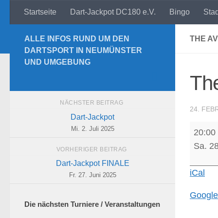
Startseite
Dart-Jackpot DC180 e.V.
Bingo
Sta
Zum Inhalt springen
ALLE INFOS RUND UM DEN
THE A
DARTSPORT IN NEUMÜNSTER
UND UMGEBUNG
The
NÄCHSTER BEITRAG
24. FEB
Dart-Jackpot
The
Mi. 2. Juli 2025
20:00
Avenge
Sa. 28
VORHERIGER BEITRAG
-
Dart-Jackpot FINALE
Sparta
iCal
Fr. 27. Juni 2025
Google
Die nächsten Turniere / Veranstaltungen