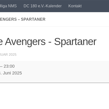
dliga NMS
DC 180 e.V.-Kalender
Kontakt
VENGERS – SPARTANER
 Avengers - Spartaner
RUAR 2025
–
23:00
rs
. Juni 2025
ner