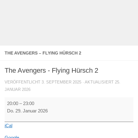
THE AVENGERS – FLYING HÜRSCH 2
The Avengers - Flying Hürsch 2
VERÖFFENTLICHT
3. SEPTEMBER 2025
· AKTUALISIERT
25.
JANUAR 2026
The
20:00
–
23:00
Avengers
Do. 29. Januar 2026
-
Flying
iCal
Hürsch
2
Google