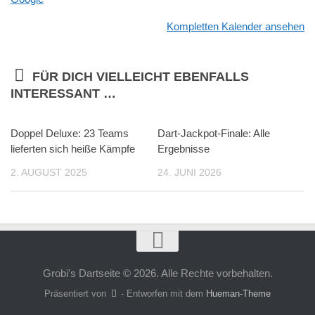
Kompletten Kalender ansehen
FÜR DICH VIELLEICHT EBENFALLS
INTERESSANT …
Doppel Deluxe: 23 Teams
Dart-Jackpot-Finale: Alle
lieferten sich heiße Kämpfe
Ergebnisse
2. AUGUST 2025
24. JUNI 2026
Grobi's Dartseite © 2026. Alle Rechte vorbehalten.
Präsentiert von
- Entworfen mit dem
Hueman-Theme