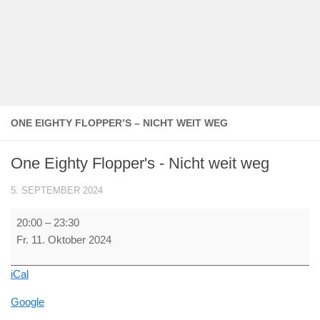
ONE EIGHTY FLOPPER’S – NICHT WEIT WEG
One Eighty Flopper's - Nicht weit weg
5. SEPTEMBER 2024
One
20:00
–
23:30
Eighty
Fr. 11. Oktober 2024
Flopper's
-
iCal
Nicht
weit
Google
weg