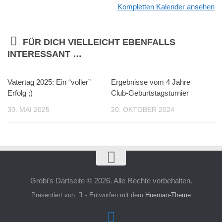
Kompletten Kalender ansehen
FÜR DICH VIELLEICHT EBENFALLS
INTERESSANT …
Vatertag 2025: Ein “voller”
Ergebnisse vom 4 Jahre
Erfolg ;)
Club-Geburtstagsturnier
30. MAI 2025
20. OKTOBER 2024
Grobi's Dartseite © 2026. Alle Rechte vorbehalten.
Präsentiert von
- Entworfen mit dem
Hueman-Theme