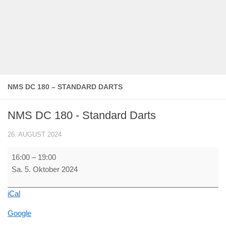
NMS DC 180 – STANDARD DARTS
NMS DC 180 - Standard Darts
26. AUGUST 2024
NMS
16:00
–
19:00
DC
Sa. 5. Oktober 2024
180
-
iCal
Standard
Darts
Google