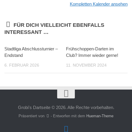
Kompletten Kalender ansehen
FÜR DICH VIELLEICHT EBENFALLS
INTERESSANT …
Stadtliga Abschlussturnier –
Frühschoppen-Darten im
Endstand
Club? Immer wieder gerne!
6. FEBRUAR 2026
11. NOVEMBER 2024
Grobi's Dartseite © 2026. Alle Rechte vorbehalten.
Präsentiert von
- Entworfen mit dem
Hueman-Theme