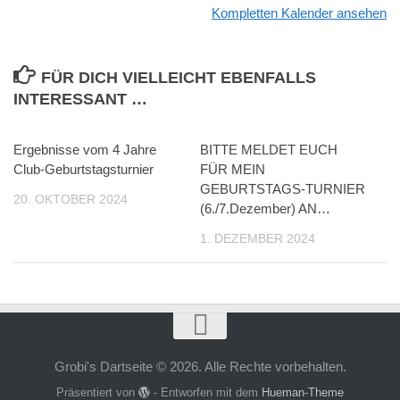
Kompletten Kalender ansehen
FÜR DICH VIELLEICHT EBENFALLS
INTERESSANT …
Ergebnisse vom 4 Jahre
BITTE MELDET EUCH
Club-Geburtstagsturnier
FÜR MEIN
GEBURTSTAGS-TURNIER
20. OKTOBER 2024
(6./7.Dezember) AN…
1. DEZEMBER 2024
Grobi's Dartseite © 2026. Alle Rechte vorbehalten.
Präsentiert von
- Entworfen mit dem
Hueman-Theme