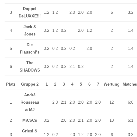
Doppel
3
1:2
1:2
2:0
2:0
2:0
6
3:2
DeLUXXE!!!
Jack &
4
0:2
1:2
0:2
2:0
1:2
2
1:4
Jones
Die
5
0:2
0:2
0:2
0:2
2:0
2
1:4
Flauschi’s
The
6
0:2
0:2
0:2
2:1
0:2
2
1:4
SHADOWS
Platz
Gruppe 2
1
2
3
4
5
6
7
Wertung
Matche
André
1
Rousseau
2:0
2:1
2:0
2:0
2:0
2:0
12
6:0
& MJ
2
MiCoCu
0:2
2:0
2:0
2:1
2:0
2:0
10
5:1
Griesi &
3
1:2
0:2
2:0
1:2
2:0
2:0
6
3:3