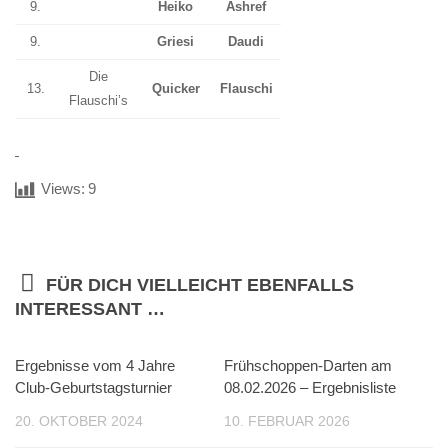
9.
Heiko
Ashref
9.
Griesi
Daudi
Die
13.
Quicker
Flauschi
Flauschi’s
Views:
9
FÜR DICH VIELLEICHT EBENFALLS
INTERESSANT …
Ergebnisse vom 4 Jahre
Frühschoppen-Darten am
Club-Geburtstagsturnier
08.02.2026 – Ergebnisliste
20. OKTOBER 2024
10. FEBRUAR 2026