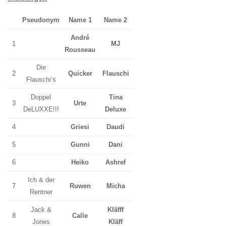
Pseudonym
Name 1
Name 2
André
1
MJ
Rousseau
Die
2
Quicker
Flauschi
Flauschi’s
Doppel
Tina
3
Urte
DeLUXXE!!!
Deluxe
4
Griesi
Daudi
5
Gunni
Dani
6
Heiko
Ashref
Ich & der
7
Ruwen
Micha
Rentner
Jack &
Kläfff
8
Calle
Jones
Kläff