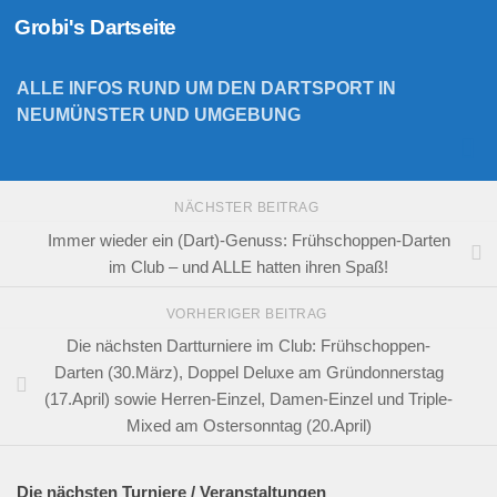
Grobi's Dartseite
Zum Inhalt springen
ALLE INFOS RUND UM DEN DARTSPORT IN
NEUMÜNSTER UND UMGEBUNG
NÄCHSTER BEITRAG
Immer wieder ein (Dart)-Genuss: Frühschoppen-Darten
im Club – und ALLE hatten ihren Spaß!
VORHERIGER BEITRAG
Die nächsten Dartturniere im Club: Frühschoppen-
Darten (30.März), Doppel Deluxe am Gründonnerstag
(17.April) sowie Herren-Einzel, Damen-Einzel und Triple-
Mixed am Ostersonntag (20.April)
Die nächsten Turniere / Veranstaltungen