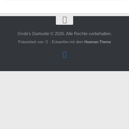
Grobi's Dartseite © 2026. Alle Rechte vorbehalten.
Präsentiert von
- Entworfen mit dem
Hueman-Theme