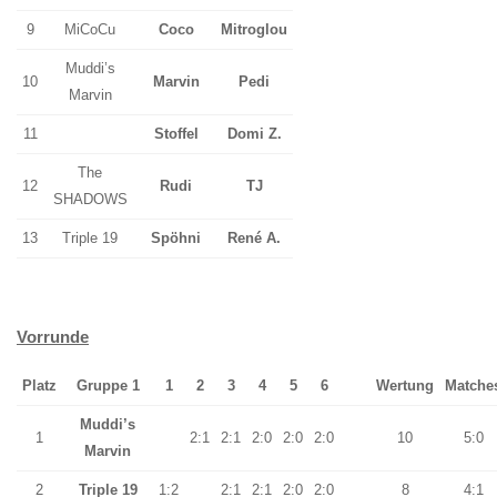
9
MiCoCu
Coco
Mitroglou
Muddi’s
10
Marvin
Pedi
Marvin
11
Stoffel
Domi Z.
The
12
Rudi
TJ
SHADOWS
13
Triple 19
Spöhni
René A.
Vorrunde
Platz
Gruppe 1
1
2
3
4
5
6
Wertung
Matche
Muddi’s
1
2:1
2:1
2:0
2:0
2:0
10
5:0
Marvin
2
Triple 19
1:2
2:1
2:1
2:0
2:0
8
4:1