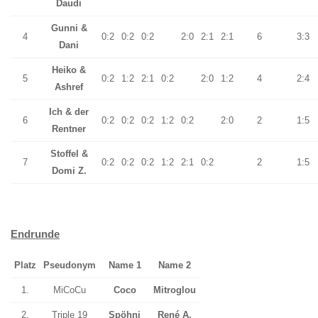
Daudi
Gunni &
4
0:2
0:2
0:2
2:0
2:1
2:1
6
3:3
Dani
Heiko &
5
0:2
1:2
2:1
0:2
2:0
1:2
4
2:4
Ashref
Ich & der
6
0:2
0:2
0:2
1:2
0:2
2:0
2
1:5
Rentner
Stoffel &
7
0:2
0:2
0:2
1:2
2:1
0:2
2
1:5
Domi Z.
Endrunde
Platz
Pseudonym
Name 1
Name 2
1.
MiCoCu
Coco
Mitroglou
2.
Triple 19
Spöhni
René A.