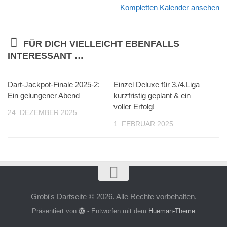
Kompletten Kalender ansehen
FÜR DICH VIELLEICHT EBENFALLS
INTERESSANT …
Dart-Jackpot-Finale 2025-2:
Einzel Deluxe für 3./4.Liga –
Ein gelungener Abend
kurzfristig geplant & ein
voller Erfolg!
24. DEZEMBER 2025
1. FEBRUAR 2025
Grobi's Dartseite © 2026. Alle Rechte vorbehalten.
Präsentiert von
- Entworfen mit dem
Hueman-Theme