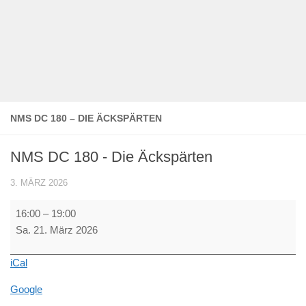
NMS DC 180 – DIE ÄCKSPÄRTEN
NMS DC 180 - Die Äckspärten
3. MÄRZ 2026
NMS
16:00
–
19:00
DC
Sa. 21. März 2026
180
-
iCal
Die
Äckspärten
Google