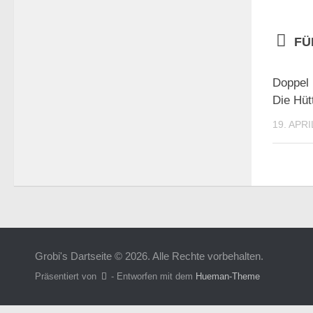
FÜ
Doppel
Die Hüt
19. APRI
Grobi's Dartseite © 2026. Alle Rechte vorbehalten.
Präsentiert von
- Entworfen mit dem
Hueman-Theme