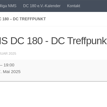
dliga NMS
DC 180 e.V.-Kalender
Kontakt
 180 – DC TREFFPUNKT
S DC 180 - DC Treffpunk
RUAR 2025
–
19:00
7. Mai 2025
nkt