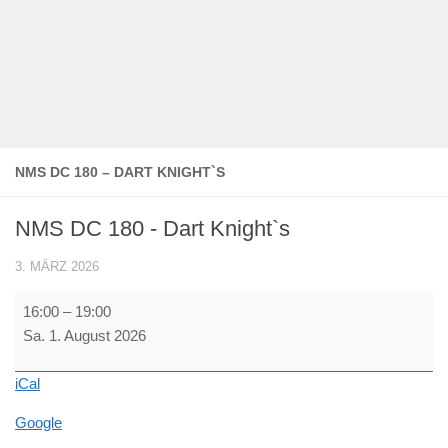
NMS DC 180 – DART KNIGHT`S
NMS DC 180 - Dart Knight`s
3. MÄRZ 2026
NMS
16:00
–
19:00
DC
Sa. 1. August 2026
180
-
iCal
Dart
Knight`s
Google