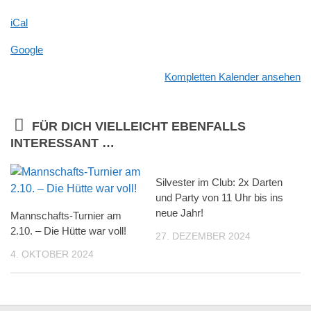
im
86/Quickborn
iCal
Google
Kompletten Kalender ansehen
FÜR DICH VIELLEICHT EBENFALLS
INTERESSANT …
Silvester im Club: 2x Darten
und Party von 11 Uhr bis ins
neue Jahr!
Mannschafts-Turnier am
2.10. – Die Hütte war voll!
27. DEZEMBER 2024
4. OKTOBER 2024