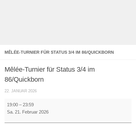
MÊLÉE-TURNIER FÜR STATUS 3/4 IM 86/QUICKBORN
Mêlée-Turnier für Status 3/4 im
86/Quickborn
22. JANUAR 2026
Mêlée-
19:00
–
23:59
Turnier
Sa. 21. Februar 2026
für
Status
3/4