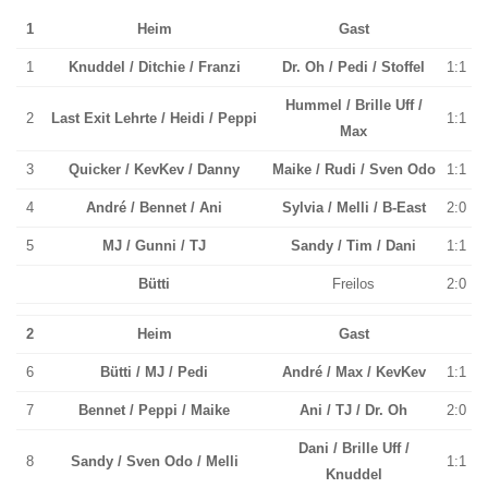
1
Heim
Gast
1
Knuddel / Ditchie / Franzi
Dr. Oh / Pedi / Stoffel
1:1
Hummel / Brille Uff /
2
Last Exit Lehrte / Heidi / Peppi
1:1
Max
3
Quicker / KevKev / Danny
Maike / Rudi / Sven Odo
1:1
4
André / Bennet / Ani
Sylvia / Melli / B-East
2:0
5
MJ / Gunni / TJ
Sandy / Tim / Dani
1:1
Bütti
Freilos
2:0
2
Heim
Gast
6
Bütti / MJ / Pedi
André / Max / KevKev
1:1
7
Bennet / Peppi / Maike
Ani / TJ / Dr. Oh
2:0
Dani / Brille Uff /
8
Sandy / Sven Odo / Melli
1:1
Knuddel