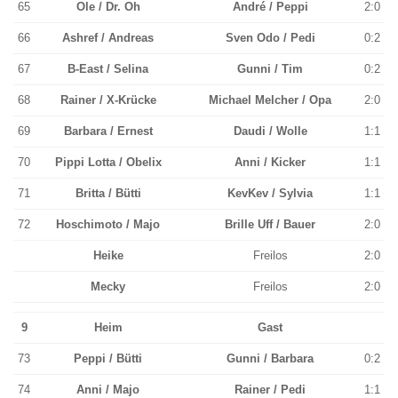
65
Ole / Dr. Oh
André / Peppi
2:0
66
Ashref / Andreas
Sven Odo / Pedi
0:2
67
B-East / Selina
Gunni / Tim
0:2
68
Rainer / X-Krücke
Michael Melcher / Opa
2:0
69
Barbara / Ernest
Daudi / Wolle
1:1
70
Pippi Lotta / Obelix
Anni / Kicker
1:1
71
Britta / Bütti
KevKev / Sylvia
1:1
72
Hoschimoto / Majo
Brille Uff / Bauer
2:0
Heike
Freilos
2:0
Mecky
Freilos
2:0
9
Heim
Gast
73
Peppi / Bütti
Gunni / Barbara
0:2
74
Anni / Majo
Rainer / Pedi
1:1