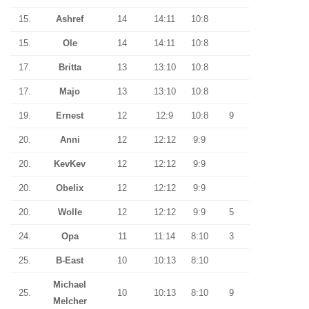
15.
Ashref
14
14:11
10:8
15.
Ole
14
14:11
10:8
17.
Britta
13
13:10
10:8
17.
Majo
13
13:10
10:8
19.
Ernest
12
12:9
10:8
9
20.
Anni
12
12:12
9:9
20.
KevKev
12
12:12
9:9
20.
Obelix
12
12:12
9:9
20.
Wolle
12
12:12
9:9
5
24.
Opa
11
11:14
8:10
3
25.
B-East
10
10:13
8:10
Michael
25.
10
10:13
8:10
9
Melcher