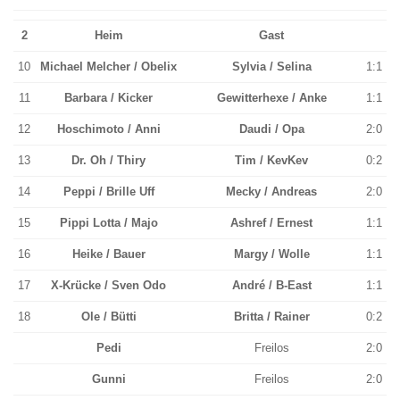
2
Heim
Gast
10
Michael Melcher / Obelix
Sylvia / Selina
1:1
11
Barbara / Kicker
Gewitterhexe / Anke
1:1
12
Hoschimoto / Anni
Daudi / Opa
2:0
13
Dr. Oh / Thiry
Tim / KevKev
0:2
14
Peppi / Brille Uff
Mecky / Andreas
2:0
15
Pippi Lotta / Majo
Ashref / Ernest
1:1
16
Heike / Bauer
Margy / Wolle
1:1
17
X-Krücke / Sven Odo
André / B-East
1:1
18
Ole / Bütti
Britta / Rainer
0:2
Pedi
Freilos
2:0
Gunni
Freilos
2:0