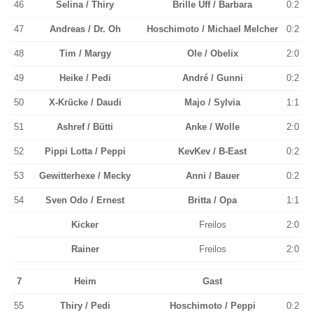
46
Selina / Thiry
Brille Uff / Barbara
0:2
47
Andreas / Dr. Oh
Hoschimoto / Michael Melcher
0:2
48
Tim / Margy
Ole / Obelix
2:0
49
Heike / Pedi
André / Gunni
0:2
50
X-Krücke / Daudi
Majo / Sylvia
1:1
51
Ashref / Bütti
Anke / Wolle
2:0
52
Pippi Lotta / Peppi
KevKev / B-East
0:2
53
Gewitterhexe / Mecky
Anni / Bauer
0:2
54
Sven Odo / Ernest
Britta / Opa
1:1
Kicker
Freilos
2:0
Rainer
Freilos
2:0
7
Heim
Gast
55
Thiry / Pedi
Hoschimoto / Peppi
0:2