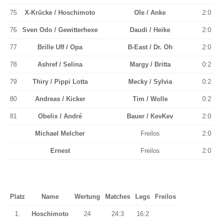
75
X-Krücke / Hoschimoto
Ole / Anke
2:0
76
Sven Odo / Gewitterhexe
Daudi / Heike
2:0
77
Brille Uff / Opa
B-East / Dr. Oh
2:0
78
Ashref / Selina
Margy / Britta
0:2
79
Thiry / Pippi Lotta
Mecky / Sylvia
0:2
80
Andreas / Kicker
Tim / Wolle
0:2
81
Obelix / André
Bauer / KevKev
2:0
Michael Melcher
Freilos
2:0
Ernest
Freilos
2:0
Platz
Name
Wertung
Matches
Legs
Freilos
1.
Hoschimoto
24
24:3
16:2