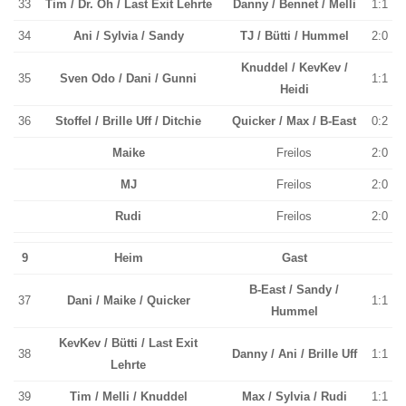
33
Tim / Dr. Oh / Last Exit Lehrte
Danny / Bennet / Melli
1:1
34
Ani / Sylvia / Sandy
TJ / Bütti / Hummel
2:0
Knuddel / KevKev /
35
Sven Odo / Dani / Gunni
1:1
Heidi
36
Stoffel / Brille Uff / Ditchie
Quicker / Max / B-East
0:2
Maike
Freilos
2:0
MJ
Freilos
2:0
Rudi
Freilos
2:0
9
Heim
Gast
B-East / Sandy /
37
Dani / Maike / Quicker
1:1
Hummel
KevKev / Bütti / Last Exit
38
Danny / Ani / Brille Uff
1:1
Lehrte
39
Tim / Melli / Knuddel
Max / Sylvia / Rudi
1:1