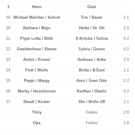
3
Heim
Gast
19
Michael Melcher / Ashref
Tim / Bauer
1:1
20
Barbara / Majo
Heike / Dr. Oh
2:0
21
Pippi Lotta / Bütti
X-Krücke / Selina
0:2
22
Gewitterhexe / Rainer
Sylvia / Gunni
0:2
23
André / Ernest
Andreas / Anke
2:0
24
Pedi / Wolle
Britta / B-East
1:1
25
Peppi / Margy
Anni / Sven Odo
0:2
26
Mecky / Hoschimoto
KevKev / Obelix
0:2
27
Daudi / Kicker
Ole / Brille Uff
1:1
Thiry
Freilos
2:0
Opa
Freilos
2:0