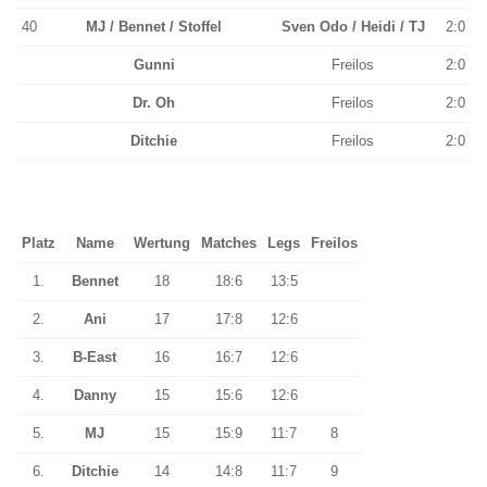
40
MJ / Bennet / Stoffel
Sven Odo / Heidi / TJ
2:0
Gunni
Freilos
2:0
Dr. Oh
Freilos
2:0
Ditchie
Freilos
2:0
Platz
Name
Wertung
Matches
Legs
Freilos
1.
Bennet
18
18:6
13:5
2.
Ani
17
17:8
12:6
3.
B-East
16
16:7
12:6
4.
Danny
15
15:6
12:6
5.
MJ
15
15:9
11:7
8
6.
Ditchie
14
14:8
11:7
9