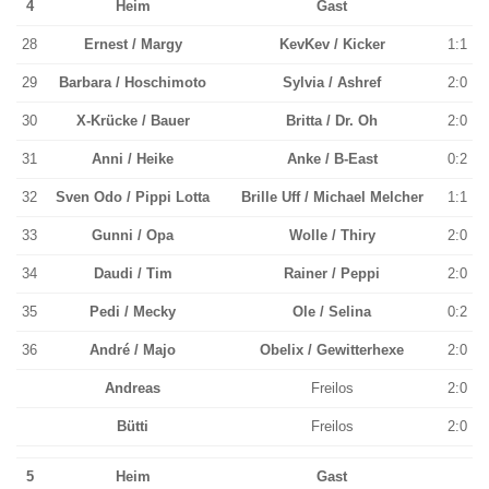
4
Heim
Gast
28
Ernest / Margy
KevKev / Kicker
1:1
29
Barbara / Hoschimoto
Sylvia / Ashref
2:0
30
X-Krücke / Bauer
Britta / Dr. Oh
2:0
31
Anni / Heike
Anke / B-East
0:2
32
Sven Odo / Pippi Lotta
Brille Uff / Michael Melcher
1:1
33
Gunni / Opa
Wolle / Thiry
2:0
34
Daudi / Tim
Rainer / Peppi
2:0
35
Pedi / Mecky
Ole / Selina
0:2
36
André / Majo
Obelix / Gewitterhexe
2:0
Andreas
Freilos
2:0
Bütti
Freilos
2:0
5
Heim
Gast