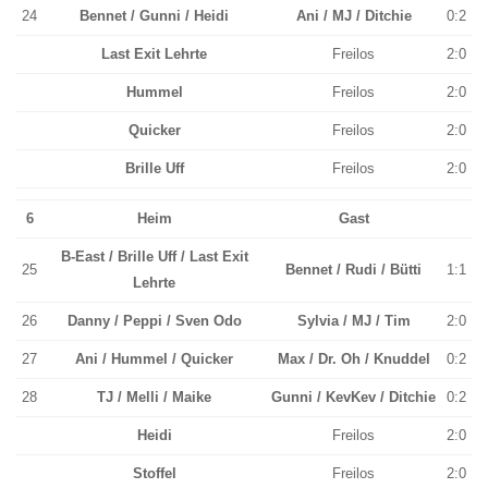
24
Bennet / Gunni / Heidi
Ani / MJ / Ditchie
0:2
Last Exit Lehrte
Freilos
2:0
Hummel
Freilos
2:0
Quicker
Freilos
2:0
Brille Uff
Freilos
2:0
6
Heim
Gast
B-East / Brille Uff / Last Exit
25
Bennet / Rudi / Bütti
1:1
Lehrte
26
Danny / Peppi / Sven Odo
Sylvia / MJ / Tim
2:0
27
Ani / Hummel / Quicker
Max / Dr. Oh / Knuddel
0:2
28
TJ / Melli / Maike
Gunni / KevKev / Ditchie
0:2
Heidi
Freilos
2:0
Stoffel
Freilos
2:0