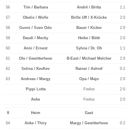
56
Tim / Barbara
André / Britta
1:1
57
Obelix / Wolle
Brille Uff / X-Krücke
2:0
58
Gunni / Sven Odo
Bauer / Kicker
2:0
59
Daudi / Mecky
Heike / Bütti
2:0
60
Anni / Ernest
Sylvia / Dr. Oh
1:1
61
Ole / Gewitterhexe
B-East / Michael Melcher
2:0
62
Selina / KevKev
Rainer / Ashref
0:2
63
Andreas / Margy
Opa / Majo
2:0
Pippi Lotta
Freilos
2:0
Anke
Freilos
2:0
8
Heim
Gast
64
Anke / Thiry
Margy / Gewitterhexe
0:2