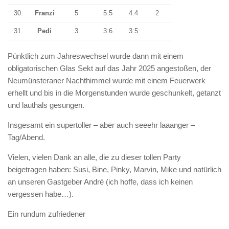
30.
Franzi
5
5:5
4:4
2
31.
Pedi
3
3:6
3:5
Pünktlich zum Jahreswechsel wurde dann mit einem
obligatorischen Glas Sekt auf das Jahr 2025 angestoßen, der
Neumünsteraner Nachthimmel wurde mit einem Feuerwerk
erhellt und bis in die Morgenstunden wurde geschunkelt, getanzt
und lauthals gesungen.
Insgesamt ein supertoller – aber auch seeehr laaanger –
Tag/Abend.
Vielen, vielen Dank an alle, die zu dieser tollen Party
beigetragen haben: Susi, Bine, Pinky, Marvin, Mike und natürlich
an unseren Gastgeber André (ich hoffe, dass ich keinen
vergessen habe…).
Ein rundum zufriedener