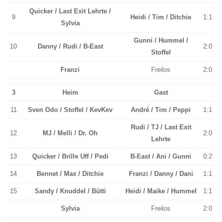
Quicker / Last Exit Lehrte /
9
Heidi / Tim / Ditchie
1:1
Sylvia
Gunni / Hummel /
10
Danny / Rudi / B-East
2:0
Stoffel
Franzi
Freilos
2:0
3
Heim
Gast
11
Sven Odo / Stoffel / KevKev
André / Tim / Peppi
1:1
Rudi / TJ / Last Exit
12
MJ / Melli / Dr. Oh
2:0
Lehrte
13
Quicker / Brille Uff / Pedi
B-East / Ani / Gunni
0:2
14
Bennet / Max / Ditchie
Franzi / Danny / Dani
1:1
15
Sandy / Knuddel / Bütti
Heidi / Maike / Hummel
1:1
Sylvia
Freilos
2:0