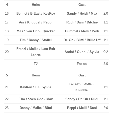
4
Heim
Gast
16
Bennet / B-East / KevKev
Sandy / Heidi / Max
2:0
17
Ani / Knuddel / Peppi
Rudi / Dani / Ditchie
1:1
18
MJ / Sven Odo / Quicker
Hummel / Melli / Pedi
1:1
19
Tim / Danny / Stoffel
Dr. Oh / Bütti / Brille Uff
1:1
Franzi / Maike / Last Exit
20
André / Gunni / Sylvia
0:2
Lehrte
TJ
Freilos
2:0
5
Heim
Gast
B-East / Stoffel /
21
KevKev / TJ / Sylvia
1:1
Knuddel
22
Tim / Sven Odo / Max
Sandy / Dr. Oh / Rudi
1:1
23
Danny / Maike / Bütti
Peppi / Melli / Dani
2:0