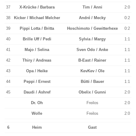
37
X-Krücke / Barbara
Tim / Anni
2:0
38
Kicker / Michael Melcher
André / Mecky
0:2
39
Pippi Lotta / Britta
Hoschimoto / Gewitterhexe
0:2
40
Brille Uff / Pedi
Sylvia / Margy
1:1
41
Majo / Selina
Sven Odo / Anke
1:1
42
Thiry / Andreas
B-East / Rainer
1:1
43
Opa / Heike
KevKev / Ole
1:1
44
Peppi / Ernest
Bütti / Bauer
1:1
45
Daudi / Ashref
Obelix / Gunni
2:0
Dr. Oh
Freilos
2:0
Wolle
Freilos
2:0
6
Heim
Gast