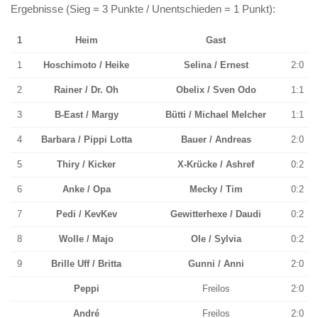
Ergebnisse (Sieg = 3 Punkte / Unentschieden = 1 Punkt):
1
Heim
Gast
1
Hoschimoto / Heike
Selina / Ernest
2:0
2
Rainer / Dr. Oh
Obelix / Sven Odo
1:1
3
B-East / Margy
Bütti / Michael Melcher
1:1
4
Barbara / Pippi Lotta
Bauer / Andreas
2:0
5
Thiry / Kicker
X-Krücke / Ashref
0:2
6
Anke / Opa
Mecky / Tim
0:2
7
Pedi / KevKev
Gewitterhexe / Daudi
0:2
8
Wolle / Majo
Ole / Sylvia
0:2
9
Brille Uff / Britta
Gunni / Anni
2:0
Peppi
Freilos
2:0
André
Freilos
2:0