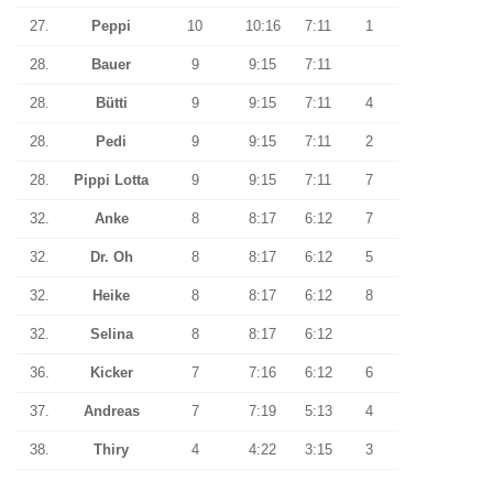
27.
Peppi
10
10:16
7:11
1
28.
Bauer
9
9:15
7:11
28.
Bütti
9
9:15
7:11
4
28.
Pedi
9
9:15
7:11
2
28.
Pippi Lotta
9
9:15
7:11
7
32.
Anke
8
8:17
6:12
7
32.
Dr. Oh
8
8:17
6:12
5
32.
Heike
8
8:17
6:12
8
32.
Selina
8
8:17
6:12
36.
Kicker
7
7:16
6:12
6
37.
Andreas
7
7:19
5:13
4
38.
Thiry
4
4:22
3:15
3