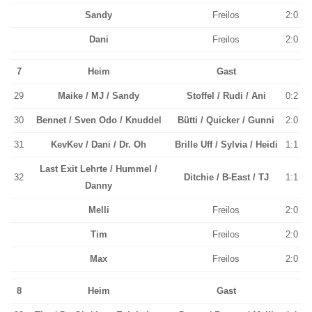
Sandy
Freilos
2:0
Dani
Freilos
2:0
7
Heim
Gast
29
Maike / MJ / Sandy
Stoffel / Rudi / Ani
0:2
30
Bennet / Sven Odo / Knuddel
Bütti / Quicker / Gunni
2:0
31
KevKev / Dani / Dr. Oh
Brille Uff / Sylvia / Heidi
1:1
Last Exit Lehrte / Hummel /
32
Ditchie / B-East / TJ
1:1
Danny
Melli
Freilos
2:0
Tim
Freilos
2:0
Max
Freilos
2:0
8
Heim
Gast