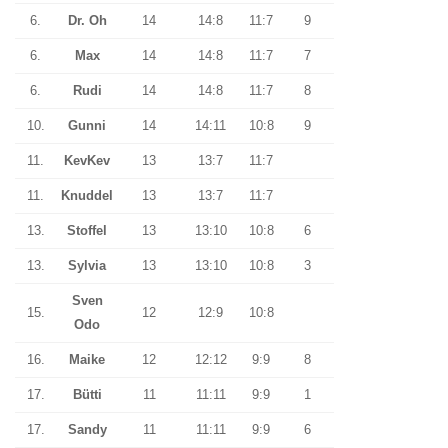
6.
Dr. Oh
14
14:8
11:7
9
6.
Max
14
14:8
11:7
7
6.
Rudi
14
14:8
11:7
8
10.
Gunni
14
14:11
10:8
9
11.
KevKev
13
13:7
11:7
11.
Knuddel
13
13:7
11:7
13.
Stoffel
13
13:10
10:8
6
13.
Sylvia
13
13:10
10:8
3
Sven
15.
12
12:9
10:8
Odo
16.
Maike
12
12:12
9:9
8
17.
Bütti
11
11:11
9:9
1
17.
Sandy
11
11:11
9:9
6