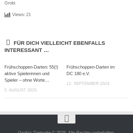
Grobi
Views:
21
FÜR DICH VIELLEICHT EBENFALLS
INTERESSANT …
Frühschoppen-Darten: 55(!)
Frühschoppen-Darten im
aktive Spielerinnen und
DC 180 e.V.
Spieler – ohne Worte…
12. SEPTEMBER 2024
5. AUGUST 2025
Grobi's Dartseite © 2026. Alle Rechte vorbehalten.