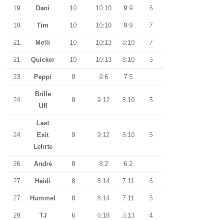
19.
Dani
10
10:10
9:9
6
19.
Tim
10
10:10
9:9
7
21.
Melli
10
10:13
8:10
7
21.
Quicker
10
10:13
8:10
5
23.
Peppi
9
9:6
7:5
Brille
24.
9
9:12
8:10
5
Uff
Last
24.
Exit
9
9:12
8:10
5
Lehrte
26.
André
8
8:2
6:2
27.
Heidi
8
8:14
7:11
6
27.
Hummel
8
8:14
7:11
5
29.
TJ
6
6:18
5:13
4