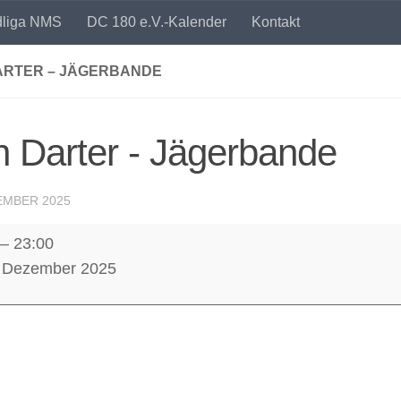
dliga NMS
DC 180 e.V.-Kalender
Kontakt
ARTER – JÄGERBANDE
 Darter - Jägerbande
EMBER 2025
–
23:00
. Dezember 2025
ande