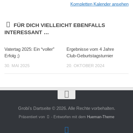
Kompletten Kalender ansehen
FÜR DICH VIELLEICHT EBENFALLS
INTERESSANT …
Vatertag 2025: Ein “voller”
Ergebnisse vom 4 Jahre
Erfolg ;)
Club-Geburtstagsturnier
30. MAI 2025
20. OKTOBER 2024
Grobi's Dartseite © 2026. Alle Rechte vorbehalten.
Präsentiert von
- Entworfen mit dem
Hueman-Theme