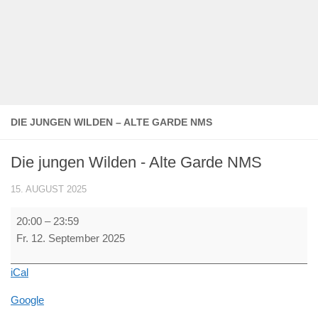
DIE JUNGEN WILDEN – ALTE GARDE NMS
Die jungen Wilden - Alte Garde NMS
15. AUGUST 2025
Die
20:00
–
23:59
jungen
Fr. 12. September 2025
Wilden
-
iCal
Alte
Garde
Google
NMS