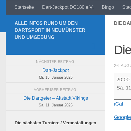
Startseite
Dart-Jackpot DC180 e.V.
Bingo
Sta
Zum Inhalt springen
ALLE INFOS RUND UM DEN
DIE D
DARTSPORT IN NEUMÜNSTER
UND UMGEBUNG
Die
NÄCHSTER BEITRAG
26. AUG
Dart-Jackpot
Die
Mi. 15. Januar 2025
20:00
Dartgei
Sa. 1
VORHERIGER BEITRAG
-
Die Dartgeier – Altstadt Vikings
Die
iCal
Sa. 11. Januar 2025
Mühlen
Google
Die nächsten Turniere / Veranstaltungen