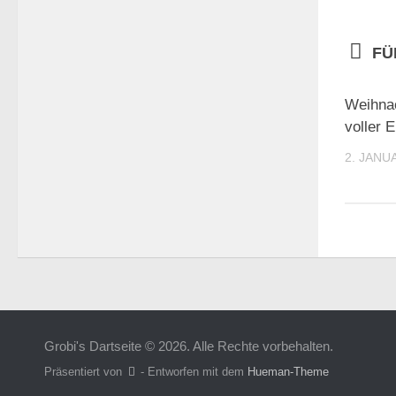
FÜ
Weihnac
voller E
2. JANU
Grobi's Dartseite © 2026. Alle Rechte vorbehalten.
Präsentiert von
- Entworfen mit dem
Hueman-Theme