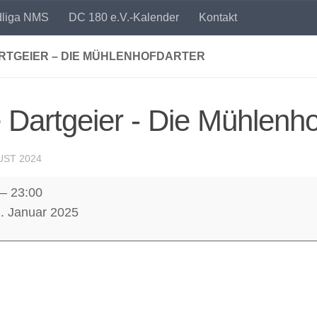
dliga NMS
DC 180 e.V.-Kalender
Kontakt
ARTGEIER – DIE MÜHLENHOFDARTER
 Dartgeier - Die Mühlenho
UST 2024
–
23:00
er
1. Januar 2025
hofdarter