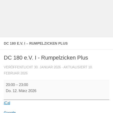
DC 180 E.V. I – RUMPELZICKEN PLUS
DC 180 e.V. I - Rumpelzicken Plus
VERÖFFENTLICHT
30. JANUAR 2026
· AKTUALISIERT
10.
FEBRUAR 2026
DC
20:00
–
23:00
180
Do. 12. März 2026
e.V.
I
iCal
-
Rumpelzicken
Google