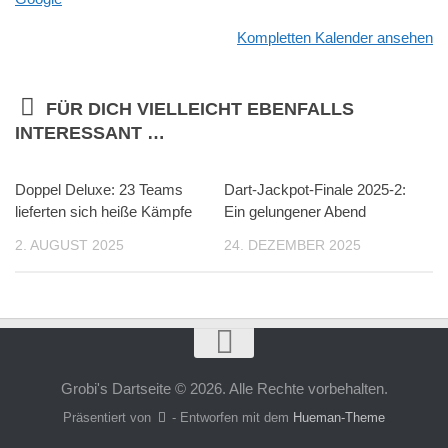
Plus
Kompletten Kalender ansehen
FÜR DICH VIELLEICHT EBENFALLS
INTERESSANT …
Doppel Deluxe: 23 Teams
Dart-Jackpot-Finale 2025-2:
lieferten sich heiße Kämpfe
Ein gelungener Abend
2. AUGUST 2025
24. DEZEMBER 2025
Grobi's Dartseite © 2026. Alle Rechte vorbehalten.
Präsentiert von
- Entworfen mit dem
Hueman-Theme