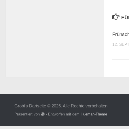
FÜ
Frühsch
12. SEP
Grobi's Dartseite © 2026. Alle Rechte vorbehalten.
Präsentiert von
- Entworfen mit dem
Hueman-Theme