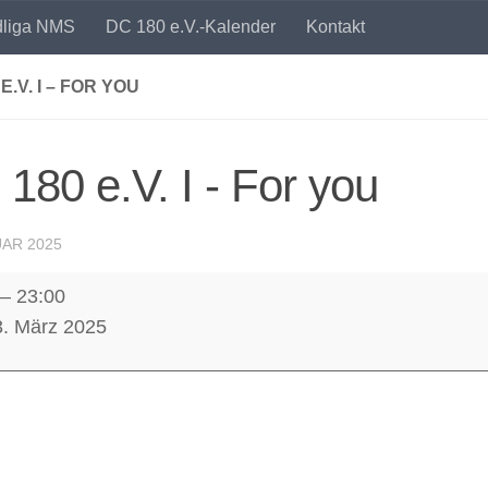
dliga NMS
DC 180 e.V.-Kalender
Kontakt
E.V. I – FOR YOU
180 e.V. I - For you
UAR 2025
–
23:00
3. März 2025