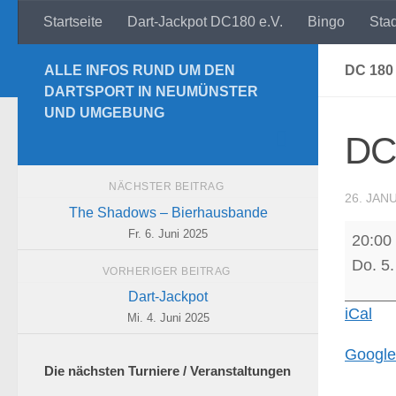
Startseite
Dart-Jackpot DC180 e.V.
Bingo
Sta
Zum Inhalt springen
ALLE INFOS RUND UM DEN
DC 180
DARTSPORT IN NEUMÜNSTER
UND UMGEBUNG
DC 
NÄCHSTER BEITRAG
26. JAN
The Shadows – Bierhausbande
DC
Fr. 6. Juni 2025
20:00
180
Do. 5.
VORHERIGER BEITRAG
e.V.
Dart-Jackpot
I
iCal
Mi. 4. Juni 2025
-
Google
Ecktow
Die nächsten Turniere / Veranstaltungen
Sniper