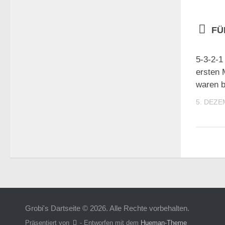
FÜ
5-3-2-1
ersten 
waren b
5. DEZE
Grobi's Dartseite © 2026. Alle Rechte vorbehalten.
Präsentiert von
- Entworfen mit dem
Hueman-Theme