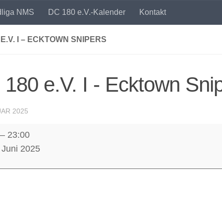
dliga NMS
DC 180 e.V.-Kalender
Kontakt
 E.V. I – ECKTOWN SNIPERS
180 e.V. I - Ecktown Sni
UAR 2025
–
23:00
 Juni 2025
n
s