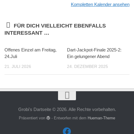
Kompletten Kalender ansehen
FÜR DICH VIELLEICHT EBENFALLS
INTERESSANT …
Offenes Einzel am Freitag,
Dart-Jackpot-Finale 2025-2:
24.Juli
Ein gelungener Abend
21. JULI 2026
24. DEZEMBER 2025
Grobi's Dartseite © 2026. Alle Rechte vorbehalten.
Präsentiert von
- Entworfen mit dem
Hueman-Theme