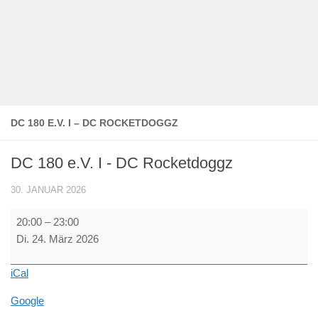
DC 180 E.V. I – DC ROCKETDOGGZ
DC 180 e.V. I - DC Rocketdoggz
30. JANUAR 2026
DC
20:00
–
23:00
180
Di. 24. März 2026
e.V.
I
iCal
-
DC
Google
Rocketdoggz