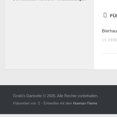
FÜ
Bierhau
13. FEB
Grobi's Dartseite © 2026. Alle Rechte vorbehalten.
Präsentiert von
- Entworfen mit dem
Hueman-Theme