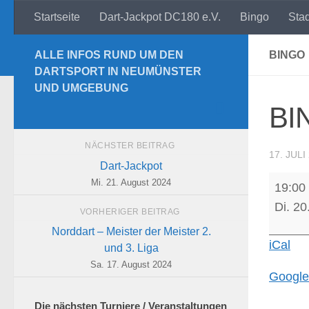
Startseite
Dart-Jackpot DC180 e.V.
Bingo
Sta
Zum Inhalt springen
ALLE INFOS RUND UM DEN
BINGO
DARTSPORT IN NEUMÜNSTER
UND UMGEBUNG
BI
NÄCHSTER BEITRAG
17. JULI
Dart-Jackpot
BINGO
Mi. 21. August 2024
19:00
Di. 20
VORHERIGER BEITRAG
Norddart – Meister der Meister 2.
iCal
und 3. Liga
Sa. 17. August 2024
Google
Die nächsten Turniere / Veranstaltungen