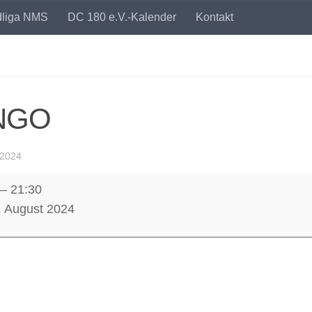
dliga NMS
DC 180 e.V.-Kalender
Kontakt
NGO
 2024
–
21:30
. August 2024