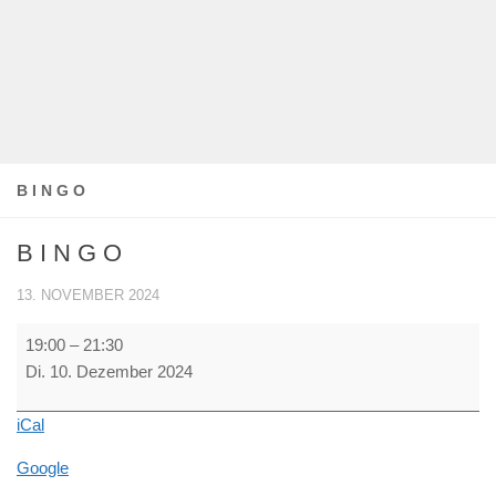
B I N G O
B I N G O
13. NOVEMBER 2024
B
19:00
–
21:30
I
Di. 10. Dezember 2024
N
G
iCal
O
Google