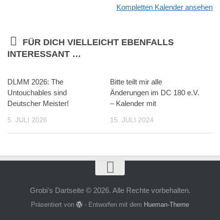
Kompletten Kalender ansehen
FÜR DICH VIELLEICHT EBENFALLS
INTERESSANT …
DLMM 2026: The
Bitte teilt mir alle
Untouchables sind
Änderungen im DC 180 e.V.
Deutscher Meister!
– Kalender mit
5. JULI 2026
15. JULI 2024
Grobi's Dartseite © 2026. Alle Rechte vorbehalten.
Präsentiert von
- Entworfen mit dem
Hueman-Theme