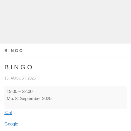
B I N G O
B I N G O
15. AUGUST 2025
B
19:00
–
22:00
I
Mo. 8. September 2025
N
G
iCal
O
Google