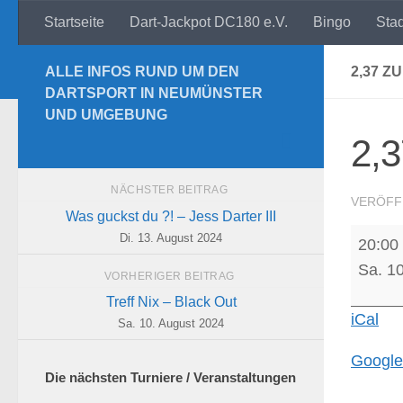
Startseite
Dart-Jackpot DC180 e.V.
Bingo
Sta
Zum Inhalt springen
ALLE INFOS RUND UM DEN
2,37 Z
DARTSPORT IN NEUMÜNSTER
UND UMGEBUNG
2,3
NÄCHSTER BEITRAG
VERÖFF
Was guckst du ?! – Jess Darter III
2,37
Di. 13. August 2024
20:00
zum
Sa. 1
VORHERIGER BEITRAG
Sieg
Treff Nix – Black Out
-
iCal
Sa. 10. August 2024
Sparta
Google
Die nächsten Turniere / Veranstaltungen