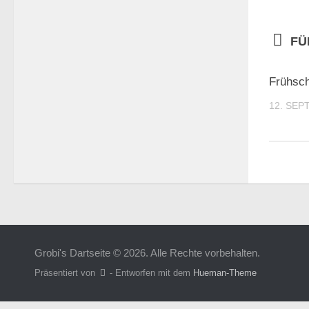
FÜ
Frühsch
12. SEP
Grobi's Dartseite © 2026. Alle Rechte vorbehalten.
Präsentiert von
- Entworfen mit dem
Hueman-Theme