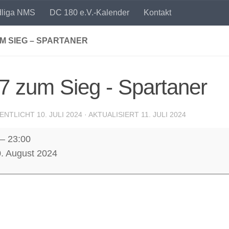
dliga NMS
DC 180 e.V.-Kalender
Kontakt
UM SIEG – SPARTANER
7 zum Sieg - Spartaner
ENTLICHT
10. JULI 2024
· AKTUALISIERT
11. JULI 2024
–
23:00
0. August 2024
ner