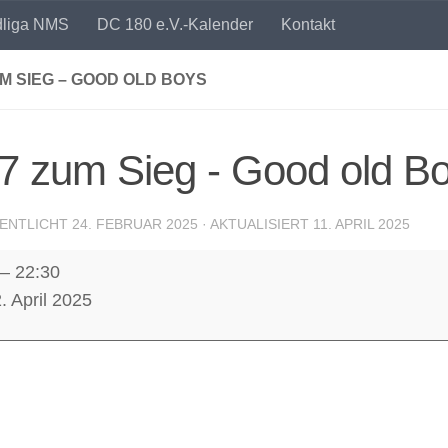
dliga NMS
DC 180 e.V.-Kalender
Kontakt
UM SIEG – GOOD OLD BOYS
7 zum Sieg - Good old B
ENTLICHT
24. FEBRUAR 2025
· AKTUALISIERT
11. APRIL 2025
–
22:30
. April 2025