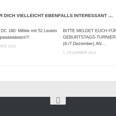
R DICH VIELLEICHT EBENFALLS INTERESSANT …
 DC 180: Mêlée mit 52 Leuten
BITTE MELDET EUCH FÜ
Spaaaaaaaass!!!
GEBURTSTAGS-TURNIER
(6./7.Dezember) AN…
BER 2025
1. DEZEMBER 2024