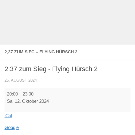
2,37 ZUM SIEG – FLYING HÜRSCH 2
2,37 zum Sieg - Flying Hürsch 2
26. AUGUST 2024
2,37
20:00
–
23:00
zum
Sa. 12. Oktober 2024
Sieg
-
iCal
Flying
Hürsch
Google
2