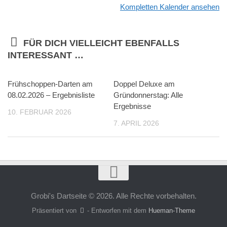
Kompletten Kalender ansehen
FÜR DICH VIELLEICHT EBENFALLS
INTERESSANT …
Frühschoppen-Darten am
Doppel Deluxe am
08.02.2026 – Ergebnisliste
Gründonnerstag: Alle
Ergebnisse
10. FEBRUAR 2026
7. APRIL 2026
Grobi's Dartseite © 2026. Alle Rechte vorbehalten.
Präsentiert von
- Entworfen mit dem
Hueman-Theme