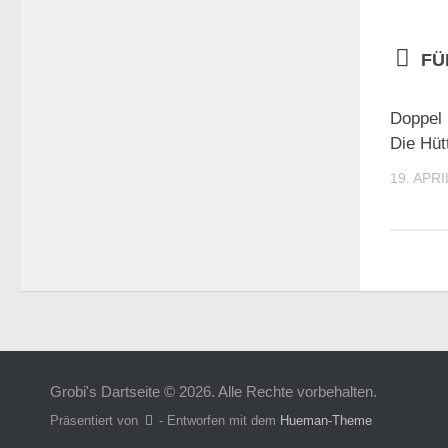
FÜ
Doppel
Die Hüt
19. APRI
Grobi's Dartseite © 2026. Alle Rechte vorbehalten.
Präsentiert von
- Entworfen mit dem
Hueman-Theme