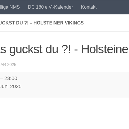
dliga NMS
DC 180 e.V.-Kalender
Kontakt
CKST DU ?! – HOLSTEINER VIKINGS
 guckst du ?! - Holsteine
UAR 2025
–
23:00
 Juni 2025
ner