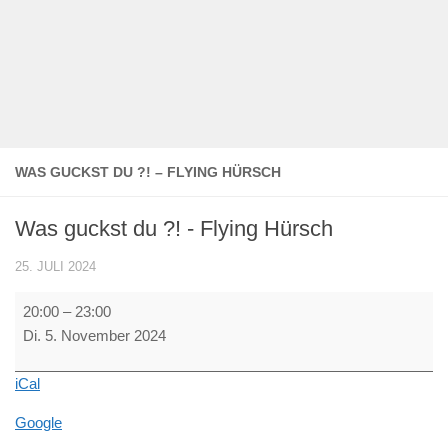
WAS GUCKST DU ?! – FLYING HÜRSCH
Was guckst du ?! - Flying Hürsch
25. JULI 2024
Was
20:00
–
23:00
guckst
Di. 5. November 2024
du
?!
iCal
-
Flying
Google
Hürsch